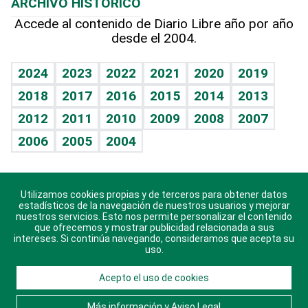
ARCHIVO HISTÓRICO
Hablando con el pediatra
Línea de hit
Más firmas
Hecho en casa
Cumpleaños
Accede al contenido de Diario Libre año por año
desde el 2004.
Diario de nutrición
BRV
Mundo gamer
RSS
Vida y familia
TBT Deportivo
Guía del dinero
Horóscopos
2024
2023
2022
2021
2020
2019
Eñe
2018
2017
2016
2015
2014
2013
Crucigramas
2012
2011
2010
2009
2008
2007
Celebrando la vida
2006
2005
2004
Sin complejos
En pocas palabras
Utilizamos cookies propias y de terceros para obtener datos
Descarga nuestras aplicaciones para Android, iOS y
Escuchando al corazón
estadísticos de la navegación de nuestros usuarios y mejorar
sistema Huawei.
nuestros servicios. Esto nos permite personalizar el contenido
que ofrecemos y mostrar publicidad relacionada a sus
Economía Personal
intereses. Si continúa navegando, consideramos que acepta su
uso.
Consulta Libre
Acepto el uso de cookies
© 2021 Diario Libre, todos los derechos reservados.
Consulta el
Aviso Legal
. Ponte en
Contacto
con
Más información y Aviso Legal