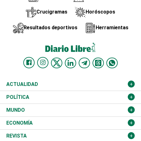
Crucigramas
Horóscopos
Resultados deportivos
Herramientas
ACTUALIDAD
Nacional
POLÍTICA
Ciudad
Partidos
MUNDO
Educación
JCE
Estados Unidos
ECONOMÍA
Salud
TSE
América Latina
Finanzas
REVISTA