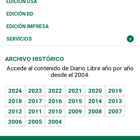
Buena Vida
Ciclismo
En Directo
Tecnología
Economía
EDICIÓN USA
Ocenanía
Telecom.
Sociales
Tenis
El Espía
Historia
Revista
EDICIÓN RD
Caribe
Global y variable
Novedades
Olimpismo
Noticiero Poteleche
Martes de tecnología
Deportes
EDICIÓN IMPRESA
Resto del mundo
Economía personal
Podcast Arte Libre
Más deportes
Columnistas
Cambio climático
Opinión
SERVICIOS
Macroeconomía
Mi mascota
Resultados deportivos
Lecturas
Planeta
Efemérides
ARCHIVO HISTÓRICO
Hablando con el pediatra
Línea de hit
Más firmas
Hecho en casa
Cumpleaños
Accede al contenido de Diario Libre año por año
desde el 2004.
Diario de nutrición
BRV
Mundo gamer
RSS
Vida y familia
TBT Deportivo
Guía del dinero
Horóscopos
2024
2023
2022
2021
2020
2019
Eñe
2018
2017
2016
2015
2014
2013
Crucigramas
2012
2011
2010
2009
2008
2007
Celebrando la vida
2006
2005
2004
Sin complejos
En pocas palabras