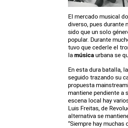
El mercado musical do
diverso, pues durante 
sido que un solo géner
popular. Durante much
tuvo que cederle el tro
la
música
urbana se q
En esta dura batalla, l
seguido trazando su ca
propuesta mainstreamin
mantiene pendiente a 
escena local hay vario
Luis Freitas, de Revol
alternativa se mantien
“Siempre hay muchas ca