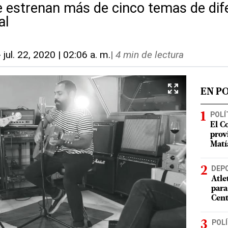
 estrenan más de cinco temas de dif
al
-
jul. 22, 2020 | 02:06 a. m.
|
4 min de lectura
EN P
POLÍ
El C
prov
Matí
DEP
Atle
para
Cent
POLÍ