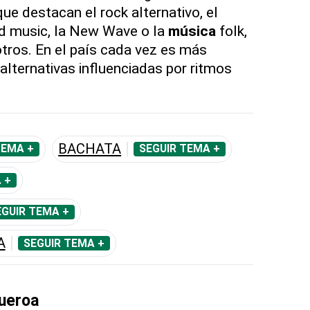
ue destacan el rock alternativo, el
rld music, la New Wave o la
música
folk,
otros. En el país cada vez es más
lternativas influenciadas por ritmos
BACHATA
TEMA +
SEGUIR TEMA +
 +
EGUIR TEMA +
A
SEGUIR TEMA +
gueroa