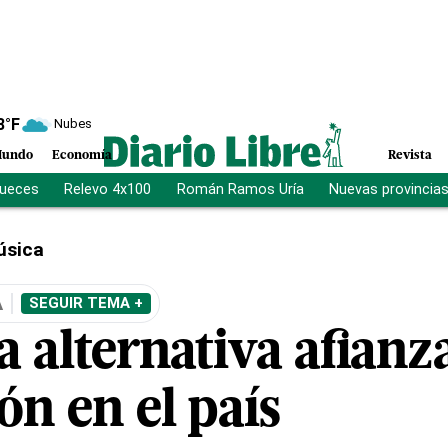
8
°F
Nubes
undo
Economía
Revista
jueces
Relevo 4x100
Román Ramos Uría
Nuevas provincia
úsica
A
SEGUIR TEMA +
 alternativa afianz
n en el país