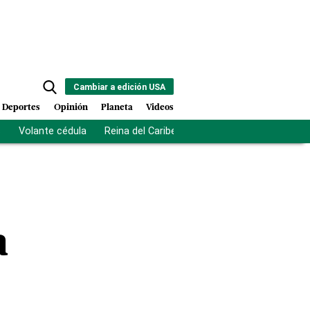
Cambiar a edición USA
Deportes
Opinión
Planeta
Videos
s
Volante cédula
Reina del Caribe
Clausura Juegos Centro
a