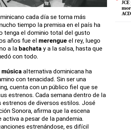
JCE 
mord
ACD 
minicano cada día se torna más
mucho tiempo la premisa en el país ha
o tenga el dominio total del gusto
os años fue el
merengue
el rey, luego
no a la
bachata
y a la salsa, hasta que
uedó con todo.
a
música
alternativa dominicana ha
mino con tenacidad. Sin ser una
g, cuenta con un público fiel que se
sus estrenos. Cada semana dentro de la
s estrenos de diversos estilos. José
ución Sonora, afirma que la escena
e activa a pesar de la pandemia.
nciones estrenándose, es difícil