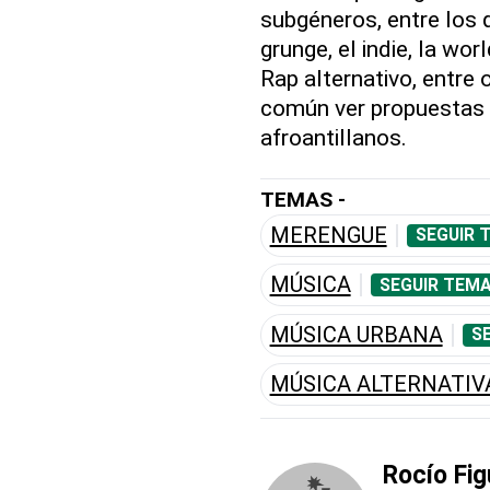
subgéneros, entre los q
grunge, el indie, la wo
Rap alternativo, entre 
común ver propuestas a
afroantillanos.
TEMAS -
MERENGUE
SEGUIR 
MÚSICA
SEGUIR TEMA
MÚSICA URBANA
S
MÚSICA ALTERNATIV
Rocío Fi