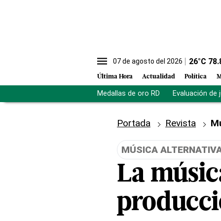
26
°C
78.
07 de agosto del 2026
Última Hora
Actualidad
Política
M
Medallas de oro RD
Evaluación de 
Portada
Revista
M
MÚSICA ALTERNATIV
La música
producció