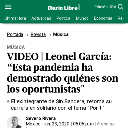
Edición USA
Última Hora
Actualidad
Política
Mundo
Economía
Revis
Portada
Revista
Música
MÚSICA
VIDEO | Leonel García:
“Esta pandemia ha
demostrado quiénes son
los oportunistas"
El exintegrante de Sin Bandera, retoma su
carrera en solitario con el tema “Por ti”
Severo Rivera
México
- jun. 23, 2020 | 05:06 p. m.
|
6 min de