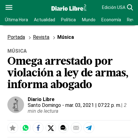
Edición USA
Última Hora
Actualidad
Política
Mundo
Economía
Revis
Portada
Revista
Música
MÚSICA
Omega arrestado por
violación a ley de armas,
informa abogado
Diario Libre
Santo Domingo
- mar. 03, 2021 | 07:22 p. m.
|
2
min de lectura