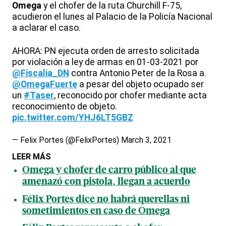
Omega
y el chofer de la ruta Churchill F-75,
acudieron el lunes al Palacio de la Policía Nacional
a aclarar el caso.
AHORA: PN ejecuta orden de arresto solicitada
por violación a ley de armas en 01-03-2021 por
@Fiscalia_DN
contra Antonio Peter de la Rosa a.
@OmegaFuerte
a pesar del objeto ocupado ser
un
#Taser
, reconocido por chofer mediante acta
reconocimiento de objeto.
pic.twitter.com/YHJ6LT5GBZ
— Felix Portes (@FelixPortes)
March 3, 2021
LEER MÁS
Omega y chofer de carro público al que
amenazó con pistola, llegan a acuerdo
Félix Portes dice no habrá querellas ni
sometimientos en caso de Omega