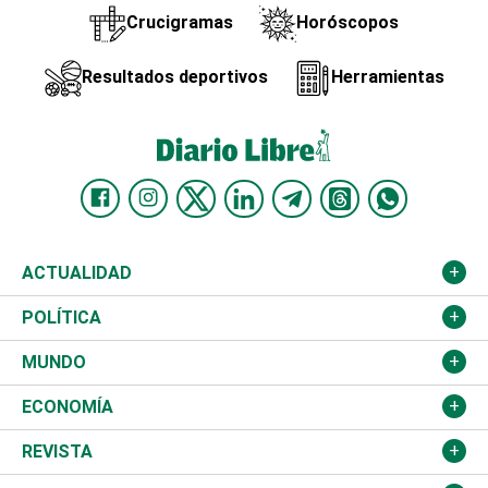
Crucigramas
Horóscopos
Resultados deportivos
Herramientas
ACTUALIDAD
Nacional
POLÍTICA
Ciudad
Partidos
MUNDO
Educación
JCE
Estados Unidos
ECONOMÍA
Salud
TSE
América Latina
Finanzas
REVISTA