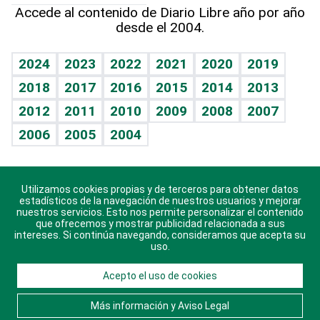
Línea de hit
Más firmas
Hecho en casa
Cumpleaños
Accede al contenido de Diario Libre año por año
desde el 2004.
Diario de nutrición
BRV
Mundo gamer
RSS
Vida y familia
TBT Deportivo
Guía del dinero
Horóscopos
2024
2023
2022
2021
2020
2019
Eñe
2018
2017
2016
2015
2014
2013
Crucigramas
2012
2011
2010
2009
2008
2007
Celebrando la vida
2006
2005
2004
Sin complejos
En pocas palabras
Utilizamos cookies propias y de terceros para obtener datos
Descarga nuestras aplicaciones para Android, iOS y
Escuchando al corazón
estadísticos de la navegación de nuestros usuarios y mejorar
sistema Huawei.
nuestros servicios. Esto nos permite personalizar el contenido
que ofrecemos y mostrar publicidad relacionada a sus
Economía Personal
intereses. Si continúa navegando, consideramos que acepta su
uso.
Consulta Libre
Acepto el uso de cookies
© 2021 Diario Libre, todos los derechos reservados.
Consulta el
Aviso Legal
. Ponte en
Contacto
con
Más información y Aviso Legal
nosotros y conoce más sobre Diario Libre