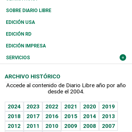
José Boquete
Asia
Consumo
Belleza
Golf
De buena tinta
Clima
Mundo
SOBRE DIARIO LIBRE
Reportajes
África
Vivienda
Buena Vida
Ciclismo
En Directo
Tecnología
Economía
EDICIÓN USA
Ocenanía
Telecom.
Sociales
Tenis
El Espía
Historia
Revista
EDICIÓN RD
Caribe
Global y variable
Novedades
Olimpismo
Noticiero Poteleche
Martes de tecnología
Deportes
EDICIÓN IMPRESA
Resto del mundo
Economía personal
Podcast Arte Libre
Más deportes
Columnistas
Cambio climático
Opinión
SERVICIOS
Macroeconomía
Mi mascota
Resultados deportivos
Lecturas
Planeta
Efemérides
ARCHIVO HISTÓRICO
Hablando con el pediatra
Línea de hit
Más firmas
Hecho en casa
Cumpleaños
Accede al contenido de Diario Libre año por año
desde el 2004.
Diario de nutrición
BRV
Mundo gamer
RSS
Vida y familia
TBT Deportivo
Guía del dinero
Horóscopos
2024
2023
2022
2021
2020
2019
Eñe
2018
2017
2016
2015
2014
2013
Crucigramas
2012
2011
2010
2009
2008
2007
Celebrando la vida