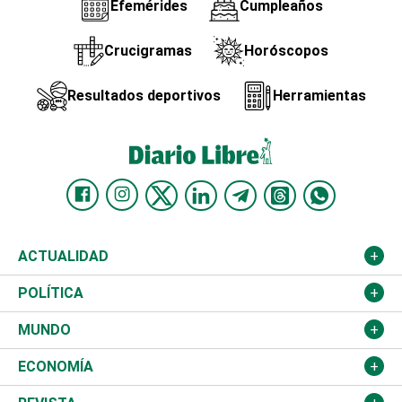
Efemérides
Cumpleaños
Crucigramas
Horóscopos
Resultados deportivos
Herramientas
ACTUALIDAD
Nacional
POLÍTICA
Ciudad
Partidos
MUNDO
Educación
JCE
Estados Unidos
ECONOMÍA
Salud
TSE