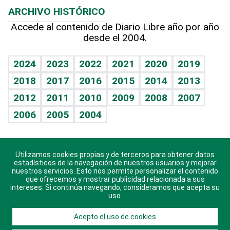
ARCHIVO HISTÓRICO
Hablando con el pediatra
Línea de hit
Más firmas
Hecho en casa
Cumpleaños
Accede al contenido de Diario Libre año por año
desde el 2004.
Diario de nutrición
BRV
Mundo gamer
RSS
Vida y familia
TBT Deportivo
Guía del dinero
Horóscopos
2024
2023
2022
2021
2020
2019
Eñe
2018
2017
2016
2015
2014
2013
Crucigramas
2012
2011
2010
2009
2008
2007
Celebrando la vida
2006
2005
2004
Sin complejos
En pocas palabras
Utilizamos cookies propias y de terceros para obtener datos
Descarga nuestras aplicaciones para Android, iOS y
Escuchando al corazón
estadísticos de la navegación de nuestros usuarios y mejorar
sistema Huawei.
nuestros servicios. Esto nos permite personalizar el contenido
que ofrecemos y mostrar publicidad relacionada a sus
Economía Personal
intereses. Si continúa navegando, consideramos que acepta su
uso.
Consulta Libre
Acepto el uso de cookies
© 2021 Diario Libre, todos los derechos reservados.