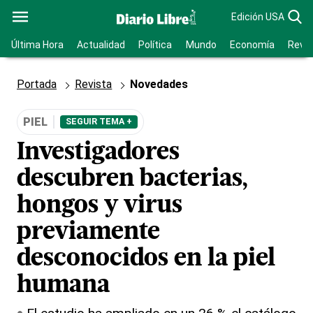
Edición USA
Última Hora
Actualidad
Política
Mundo
Economía
Revis
Portada
Revista
Novedades
PIEL
SEGUIR TEMA +
Investigadores
descubren bacterias,
hongos y virus
previamente
desconocidos en la piel
humana