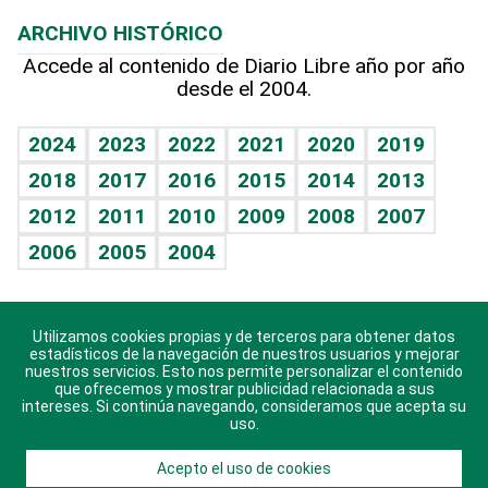
Macroeconomía
Mi mascota
Resultados deportivos
Lecturas
Planeta
Efemérides
ARCHIVO HISTÓRICO
Hablando con el pediatra
Línea de hit
Más firmas
Hecho en casa
Cumpleaños
Accede al contenido de Diario Libre año por año
desde el 2004.
Diario de nutrición
BRV
Mundo gamer
RSS
Vida y familia
TBT Deportivo
Guía del dinero
Horóscopos
2024
2023
2022
2021
2020
2019
Eñe
2018
2017
2016
2015
2014
2013
Crucigramas
2012
2011
2010
2009
2008
2007
Celebrando la vida
2006
2005
2004
Sin complejos
En pocas palabras
Utilizamos cookies propias y de terceros para obtener datos
Descarga nuestras aplicaciones para Android, iOS y
Escuchando al corazón
estadísticos de la navegación de nuestros usuarios y mejorar
sistema Huawei.
nuestros servicios. Esto nos permite personalizar el contenido
que ofrecemos y mostrar publicidad relacionada a sus
Economía Personal
intereses. Si continúa navegando, consideramos que acepta su
uso.
Consulta Libre
Acepto el uso de cookies