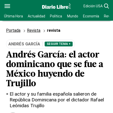
Edición USA
Última Hora
Actualidad
Política
Mundo
Economía
Revis
Portada
Revista
revista
ANDRÉS GARCÍA
SEGUIR TEMA +
Andrés García: el actor
dominicano que se fue a
México huyendo de
Trujillo
El actor y su familia española salieron de
República Dominicana por el dictador Rafael
Leónidas Trujillo