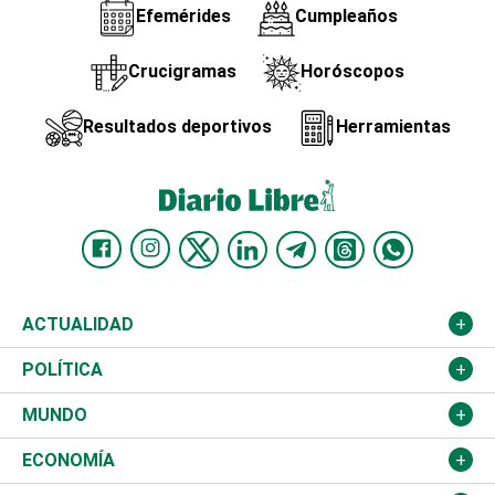
Efemérides
Cumpleaños
Crucigramas
Horóscopos
Resultados deportivos
Herramientas
ACTUALIDAD
Nacional
POLÍTICA
Ciudad
Partidos
MUNDO
Educación
JCE
Estados Unidos
ECONOMÍA