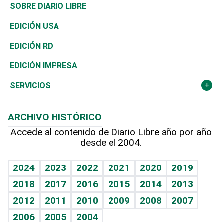
José Boquete
Asia
Consumo
Belleza
Golf
De buena tinta
Clima
Mundo
SOBRE DIARIO LIBRE
Reportajes
África
Vivienda
Buena Vida
Ciclismo
En Directo
Tecnología
Economía
EDICIÓN USA
Ocenanía
Telecom.
Sociales
Tenis
El Espía
Historia
Revista
EDICIÓN RD
Caribe
Global y variable
Novedades
Olimpismo
Noticiero Poteleche
Martes de tecnología
Deportes
EDICIÓN IMPRESA
Resto del mundo
Economía personal
Podcast Arte Libre
Más deportes
Columnistas
Cambio climático
Opinión
SERVICIOS
Macroeconomía
Mi mascota
Resultados deportivos
Lecturas
Planeta
Efemérides
ARCHIVO HISTÓRICO
Hablando con el pediatra
Línea de hit
Más firmas
Hecho en casa
Cumpleaños
Accede al contenido de Diario Libre año por año
desde el 2004.
Diario de nutrición
BRV
Mundo gamer
RSS
Vida y familia
TBT Deportivo
Guía del dinero
Horóscopos
2024
2023
2022
2021
2020
2019
Eñe
2018
2017
2016
2015
2014
2013
Crucigramas
2012
2011
2010
2009
2008
2007
Celebrando la vida
2006
2005
2004