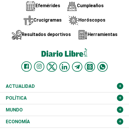
Efemérides
Cumpleaños
Crucigramas
Horóscopos
Resultados deportivos
Herramientas
ACTUALIDAD
Nacional
POLÍTICA
Ciudad
Partidos
MUNDO
Educación
JCE
Estados Unidos
ECONOMÍA