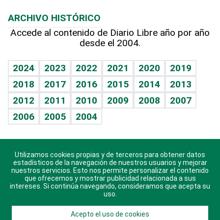
Macroeconomía
Mi mascota
Resultados deportivos
Lecturas
Planeta
Efemérides
ARCHIVO HISTÓRICO
Hablando con el pediatra
Línea de hit
Más firmas
Hecho en casa
Cumpleaños
Accede al contenido de Diario Libre año por año
desde el 2004.
Diario de nutrición
BRV
Mundo gamer
RSS
Vida y familia
TBT Deportivo
Guía del dinero
Horóscopos
2024
2023
2022
2021
2020
2019
Eñe
2018
2017
2016
2015
2014
2013
Crucigramas
2012
2011
2010
2009
2008
2007
Celebrando la vida
2006
2005
2004
Sin complejos
En pocas palabras
Utilizamos cookies propias y de terceros para obtener datos
Descarga nuestras aplicaciones para Android, iOS y
Escuchando al corazón
estadísticos de la navegación de nuestros usuarios y mejorar
sistema Huawei.
nuestros servicios. Esto nos permite personalizar el contenido
que ofrecemos y mostrar publicidad relacionada a sus
Economía Personal
intereses. Si continúa navegando, consideramos que acepta su
uso.
Consulta Libre
Acepto el uso de cookies