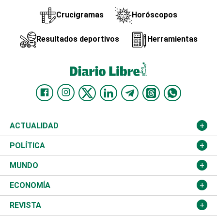
Crucigramas
Horóscopos
Resultados deportivos
Herramientas
ACTUALIDAD
Nacional
POLÍTICA
Ciudad
Partidos
MUNDO
Educación
JCE
Estados Unidos
ECONOMÍA
Salud
TSE
América Latina
Finanzas
REVISTA