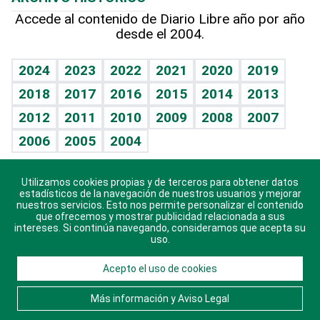
Hablando con el pediatra
Línea de hit
Más firmas
Hecho en casa
Cumpleaños
Accede al contenido de Diario Libre año por año
desde el 2004.
Diario de nutrición
BRV
Mundo gamer
RSS
Vida y familia
TBT Deportivo
Guía del dinero
Horóscopos
2024
2023
2022
2021
2020
2019
Eñe
2018
2017
2016
2015
2014
2013
Crucigramas
2012
2011
2010
2009
2008
2007
Celebrando la vida
2006
2005
2004
Sin complejos
En pocas palabras
Utilizamos cookies propias y de terceros para obtener datos
estadísticos de la navegación de nuestros usuarios y mejorar
Descarga nuestras aplicaciones para Android, iOS y
nuestros servicios. Esto nos permite personalizar el contenido
Escuchando al corazón
sistema Huawei.
que ofrecemos y mostrar publicidad relacionada a sus
intereses. Si continúa navegando, consideramos que acepta su
Economía Personal
uso.
Consulta Libre
Acepto el uso de cookies
© 2021 Diario Libre, todos los derechos reservados.
Más información y Aviso Legal
Consulta el
Aviso Legal
. Ponte en
Contacto
con