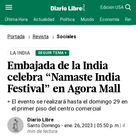
Edición USA
Última Hora
Actualidad
Política
Mundo
Economía
Revis
Portada
Revista
Sociales
LA INDIA
SEGUIR TEMA +
Embajada de la India
celebra “Namaste India
Festival” en Agora Mall
El evento se realizará hasta el domingo 29 en
el primer piso del centro comercial
Diario Libre
Santo Domingo
- ene. 26, 2023 | 05:50 p. m.
|
4
min de lectura