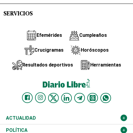
SERVICIOS
Efemérides
Cumpleaños
Crucigramas
Horóscopos
Resultados deportivos
Herramientas
ACTUALIDAD
Nacional
POLÍTICA