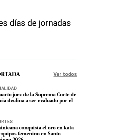
es días de jornadas
Ver todos
ORTADA
UALIDAD
uarto juez de la Suprema Corte de
cia declina a ser evaluado por el
M
ORTES
nicana conquista el oro en kata
equipos femenino en Santo
ingo 2026