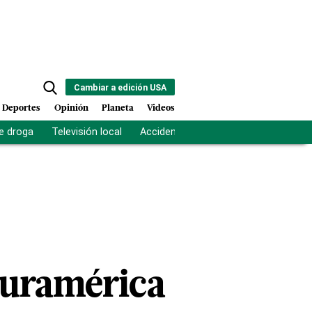
Cambiar a edición USA
Deportes
Opinión
Planeta
Videos
e droga
Televisión local
Accidente Los Ríos
Fuerza antipand
Suramérica