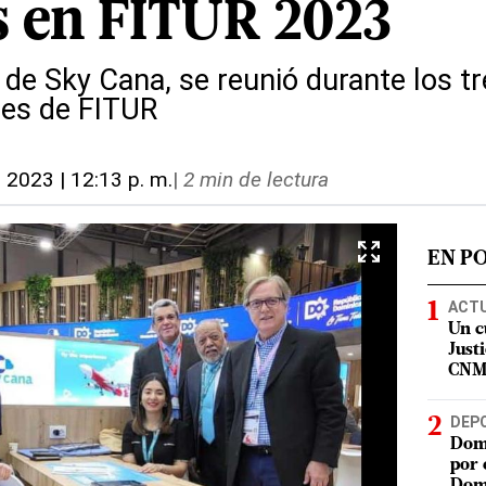
s en FITUR 2023
de Sky Cana, se reunió durante los tr
les de FITUR
, 2023 | 12:13 p. m.
|
2 min de lectura
EN P
ACT
Un c
Justi
CN
DEP
Domi
por 
Dom