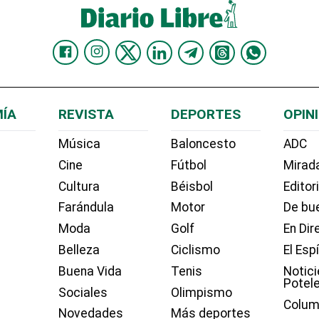
ÍA
REVISTA
DEPORTES
OPIN
Música
Baloncesto
ADC
Cine
Fútbol
Mirada
Cultura
Béisbol
Editor
Farándula
Motor
De bue
Moda
Golf
En Dir
Belleza
Ciclismo
El Esp
Buena Vida
Tenis
Notici
Potel
Sociales
Olimpismo
Colum
Novedades
Más deportes