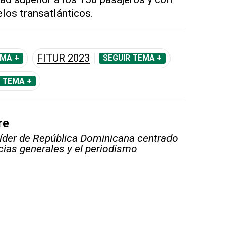
elos transatlánticos.
FITUR 2023
EMA +
SEGUIR TEMA +
 TEMA +
re
líder de República Dominicana centrado
icias generales y el periodismo