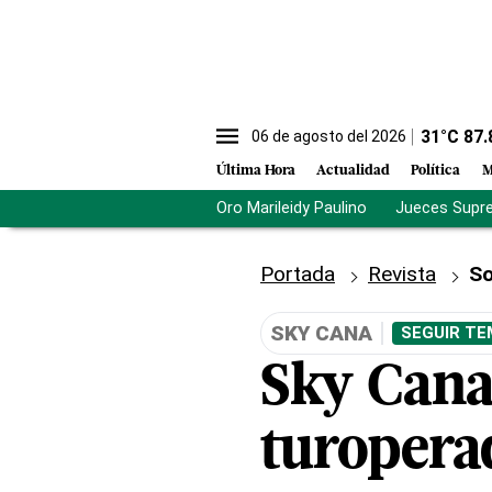
31
°C
87.
06 de agosto del 2026
Última Hora
Actualidad
Política
M
Oro Marileidy Paulino
Jueces Supr
Portada
Revista
So
SKY CANA
SEGUIR TE
Sky Cana
turopera