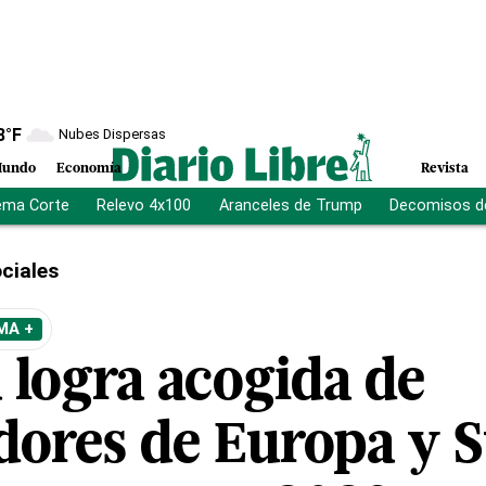
8
°F
Nubes Dispersas
undo
Economía
Revista
ema Corte
Relevo 4x100
Aranceles de Trump
Decomisos d
ciales
MA +
 logra acogida de
dores de Europa y 