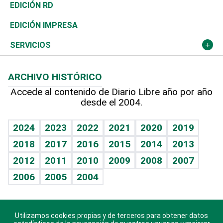
Ocenanía
Telecom.
Sociales
Tenis
El Espía
Historia
Revista
EDICIÓN RD
Caribe
Global y variable
Novedades
Olimpismo
Noticiero Poteleche
Martes de tecnología
Deportes
EDICIÓN IMPRESA
Resto del mundo
Economía personal
Podcast Arte Libre
Más deportes
Columnistas
Cambio climático
Opinión
SERVICIOS
Macroeconomía
Mi mascota
Resultados deportivos
Lecturas
Planeta
Efemérides
ARCHIVO HISTÓRICO
Hablando con el pediatra
Línea de hit
Más firmas
Hecho en casa
Cumpleaños
Accede al contenido de Diario Libre año por año
desde el 2004.
Diario de nutrición
BRV
Mundo gamer
RSS
Vida y familia
TBT Deportivo
Guía del dinero
Horóscopos
2024
2023
2022
2021
2020
2019
Eñe
2018
2017
2016
2015
2014
2013
Crucigramas
2012
2011
2010
2009
2008
2007
Celebrando la vida
2006
2005
2004
Sin complejos
En pocas palabras
Utilizamos cookies propias y de terceros para obtener datos
Descarga nuestras aplicaciones para Android, iOS y
Escuchando al corazón