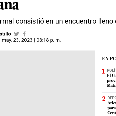
ana
rmal consistió en un encuentro lleno
tillo
-
may. 23, 2023 | 08:18 p. m.
EN P
POLÍ
El C
prov
Matí
DEP
Atle
para
Cent