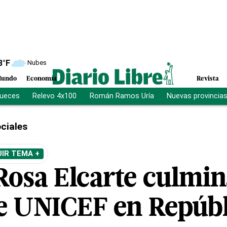
8
°F
Nubes
undo
Economía
Revista
jueces
Relevo 4x100
Román Ramos Uría
Nuevas provincia
ciales
IR TEMA +
Rosa Elcarte culmin
e UNICEF en Repúbl