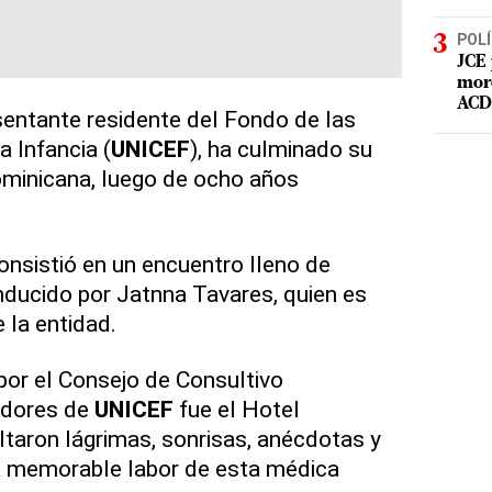
POLÍ
JCE 
mord
ACD 
esentante residente del Fondo de las
 Infancia (
UNICEF
), ha culminado su
ominicana, luego de ocho años
nsistió en un encuentro lleno de
ducido por Jatnna Tavares, quien es
la entidad.
por el Consejo de Consultivo
adores de
UNICEF
fue el Hotel
taron lágrimas, sonrisas, anécdotas y
a memorable labor de esta médica