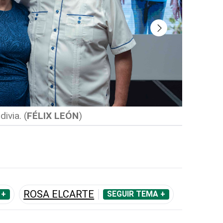
divia.
(
FÉLIX LEÓN
)
Felipe Pa
ROSA ELCARTE
 +
SEGUIR TEMA +