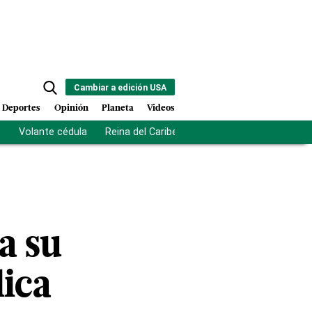
Cambiar a edición USA
Deportes
Opinión
Planeta
Videos
s
Volante cédula
Reina del Caribe
Clausura Juegos Centro
a su
ica