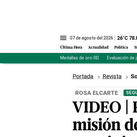
26
°C
78.
07 de agosto del 2026
Última Hora
Actualidad
Política
M
Medallas de oro RD
Evaluación de 
Portada
Revista
So
ROSA ELCARTE
SEGU
VIDEO | 
misión d