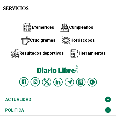
SERVICIOS
Efemérides
Cumpleaños
Crucigramas
Horóscopos
Resultados deportivos
Herramientas
ACTUALIDAD
Nacional
POLÍTICA