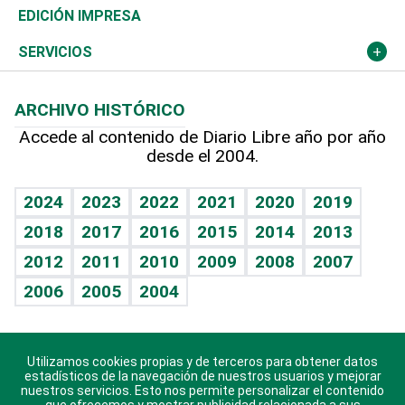
Caribe
Global y variable
Novedades
Olimpismo
Noticiero Poteleche
Martes de tecnología
Deportes
EDICIÓN IMPRESA
Resto del mundo
Economía personal
Podcast Arte Libre
Más deportes
Columnistas
Cambio climático
Opinión
SERVICIOS
Macroeconomía
Mi mascota
Resultados deportivos
Lecturas
Planeta
Efemérides
ARCHIVO HISTÓRICO
Hablando con el pediatra
Línea de hit
Más firmas
Hecho en casa
Cumpleaños
Accede al contenido de Diario Libre año por año
desde el 2004.
Diario de nutrición
BRV
Mundo gamer
RSS
Vida y familia
TBT Deportivo
Guía del dinero
Horóscopos
2024
2023
2022
2021
2020
2019
Eñe
2018
2017
2016
2015
2014
2013
Crucigramas
2012
2011
2010
2009
2008
2007
Celebrando la vida
2006
2005
2004
Sin complejos
En pocas palabras
Utilizamos cookies propias y de terceros para obtener datos
Descarga nuestras aplicaciones para Android, iOS y
Escuchando al corazón
estadísticos de la navegación de nuestros usuarios y mejorar
sistema Huawei.
nuestros servicios. Esto nos permite personalizar el contenido