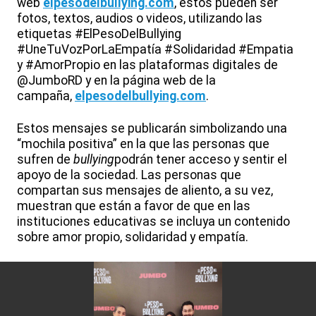
web
elpesodelbullying.com
, estos pueden ser
fotos, textos, audios o videos, utilizando las
etiquetas #ElPesoDelBullying
#UneTuVozPorLaEmpatía #Solidaridad #Empatia
y #AmorPropio en las plataformas digitales de
@JumboRD y en la página web de la
campaña,
elpesodelbullying.com
.
Estos mensajes se publicarán simbolizando una
“mochila positiva” en la que las personas que
sufren de
bullying
podrán tener acceso y sentir el
apoyo de la sociedad. Las personas que
compartan sus mensajes de aliento, a su vez,
muestran que están a favor de que en las
instituciones educativas se incluya un contenido
sobre amor propio, solidaridad y empatía.