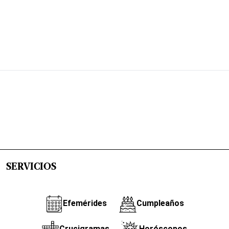
SERVICIOS
Efemérides
Cumpleaños
Crucigramas
Horóscopos