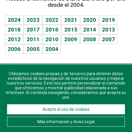
desde el 2004.
Diario de nutrición
BRV
Mundo gamer
RSS
Vida y familia
TBT Deportivo
Guía del dinero
Horóscopos
2024
2023
2022
2021
2020
2019
Eñe
2018
2017
2016
2015
2014
2013
Crucigramas
2012
2011
2010
2009
2008
2007
Celebrando la vida
2006
2005
2004
Sin complejos
En pocas palabras
Utilizamos cookies propias y de terceros para obtener datos
Descarga nuestras aplicaciones para Android, iOS y
Escuchando al corazón
estadísticos de la navegación de nuestros usuarios y mejorar
sistema Huawei.
nuestros servicios. Esto nos permite personalizar el contenido
Economía Personal
que ofrecemos y mostrar publicidad relacionada a sus
intereses. Si continúa navegando, consideramos que acepta su
uso.
Consulta Libre
Acepto el uso de cookies
© 2021 Diario Libre, todos los derechos reservados.
Consulta el
Aviso Legal
. Ponte en
Contacto
con
Más información y Aviso Legal
nosotros y conoce más sobre Diario Libre