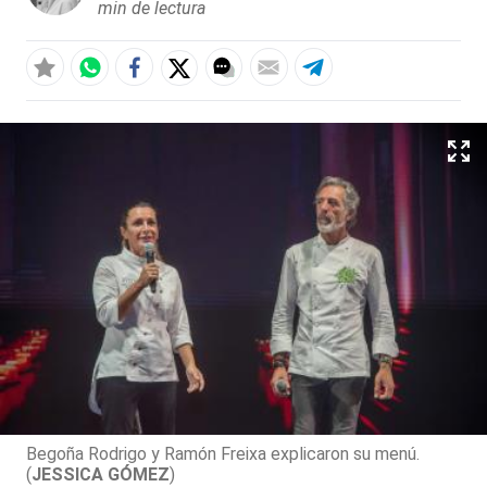
min de lectura
Begoña Rodrigo y Ramón Freixa explicaron su menú.
(
JESSICA GÓMEZ
)