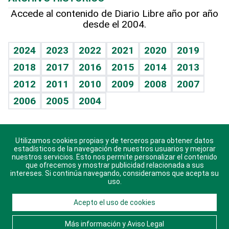
Hablando con el pediatra
Línea de hit
Más firmas
Hecho en casa
Cumpleaños
Accede al contenido de Diario Libre año por año
desde el 2004.
Diario de nutrición
BRV
Mundo gamer
RSS
Vida y familia
TBT Deportivo
Guía del dinero
Horóscopos
2024
2023
2022
2021
2020
2019
Eñe
2018
2017
2016
2015
2014
2013
Crucigramas
2012
2011
2010
2009
2008
2007
Celebrando la vida
2006
2005
2004
Sin complejos
En pocas palabras
Utilizamos cookies propias y de terceros para obtener datos
Descarga nuestras aplicaciones para Android, iOS y
Escuchando al corazón
estadísticos de la navegación de nuestros usuarios y mejorar
sistema Huawei.
nuestros servicios. Esto nos permite personalizar el contenido
que ofrecemos y mostrar publicidad relacionada a sus
Economía Personal
intereses. Si continúa navegando, consideramos que acepta su
uso.
Consulta Libre
Acepto el uso de cookies
© 2021 Diario Libre, todos los derechos reservados.
Consulta el
Aviso Legal
. Ponte en
Contacto
con
Más información y Aviso Legal