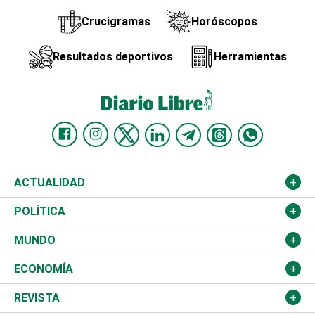
Crucigramas
Horóscopos
Resultados deportivos
Herramientas
ACTUALIDAD
Nacional
POLÍTICA
Ciudad
Partidos
MUNDO
Educación
JCE
Estados Unidos
ECONOMÍA
Salud
TSE
América Latina
Finanzas
REVISTA