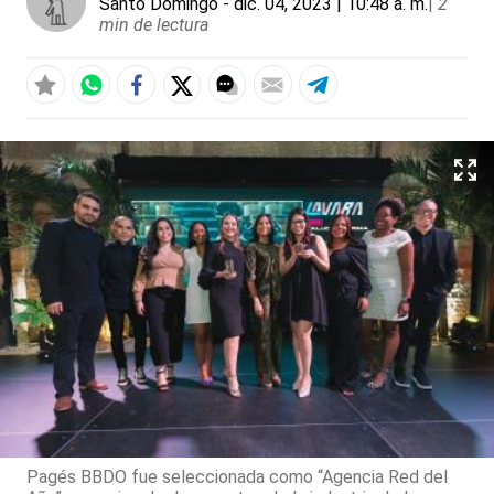
Santo Domingo
- dic. 04, 2023 | 10:48 a. m.
|
2
min de lectura
Pagés BBDO fue seleccionada como “Agencia Red del