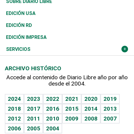
Belleza
Golf
De buena tinta
Clima
Mundo
SOBRE DIARIO LIBRE
Reportajes
África
Vivienda
Buena Vida
Ciclismo
En Directo
Tecnología
Economía
EDICIÓN USA
Ocenanía
Telecom.
Sociales
Tenis
El Espía
Historia
Revista
EDICIÓN RD
Caribe
Global y variable
Novedades
Olimpismo
Noticiero Poteleche
Martes de tecnología
Deportes
EDICIÓN IMPRESA
Resto del mundo
Economía personal
Podcast Arte Libre
Más deportes
Columnistas
Cambio climático
Opinión
SERVICIOS
Macroeconomía
Mi mascota
Resultados deportivos
Lecturas
Planeta
Efemérides
ARCHIVO HISTÓRICO
Hablando con el pediatra
Línea de hit
Más firmas
Hecho en casa
Cumpleaños
Accede al contenido de Diario Libre año por año
desde el 2004.
Diario de nutrición
BRV
Mundo gamer
RSS
Vida y familia
TBT Deportivo
Guía del dinero
Horóscopos
2024
2023
2022
2021
2020
2019
Eñe
2018
2017
2016
2015
2014
2013
Crucigramas
2012
2011
2010
2009
2008
2007
Celebrando la vida
2006
2005
2004
Sin complejos