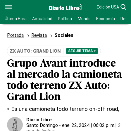
Edición USA
Última Hora
Actualidad
Política
Mundo
Economía
Revis
Portada
Revista
Sociales
ZX AUTO: GRAND LION
SEGUIR TEMA +
Grupo Avant introduce
al mercado la camioneta
todo terreno ZX Auto:
Grand Lion
Es una camioneta todo terreno on-off road,
Diario Libre
Santo Domingo
- ene. 22, 2024 | 06:02 p. m.
|
2
min de lectura