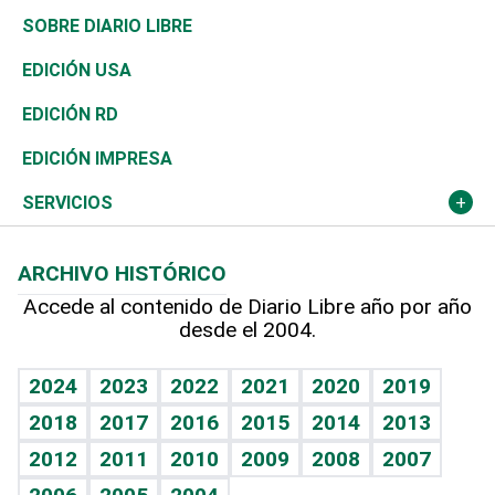
José Boquete
Asia
Consumo
Belleza
Golf
De buena tinta
Clima
Mundo
SOBRE DIARIO LIBRE
Reportajes
África
Vivienda
Buena Vida
Ciclismo
En Directo
Tecnología
Economía
EDICIÓN USA
Ocenanía
Telecom.
Sociales
Tenis
El Espía
Historia
Revista
EDICIÓN RD
Caribe
Global y variable
Novedades
Olimpismo
Noticiero Poteleche
Martes de tecnología
Deportes
EDICIÓN IMPRESA
Resto del mundo
Economía personal
Podcast Arte Libre
Más deportes
Columnistas
Cambio climático
Opinión
SERVICIOS
Macroeconomía
Mi mascota
Resultados deportivos
Lecturas
Planeta
Efemérides
ARCHIVO HISTÓRICO
Hablando con el pediatra
Línea de hit
Más firmas
Hecho en casa
Cumpleaños
Accede al contenido de Diario Libre año por año
desde el 2004.
Diario de nutrición
BRV
Mundo gamer
RSS
Vida y familia
TBT Deportivo
Guía del dinero
Horóscopos
2024
2023
2022
2021
2020
2019
Eñe
2018
2017
2016
2015
2014
2013
Crucigramas
2012
2011
2010
2009
2008
2007
Celebrando la vida