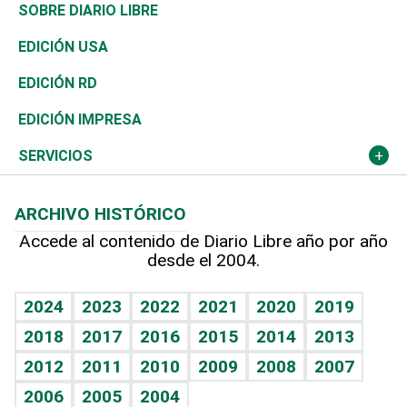
José Boquete
Asia
Consumo
Belleza
Golf
De buena tinta
Clima
Mundo
SOBRE DIARIO LIBRE
Reportajes
África
Vivienda
Buena Vida
Ciclismo
En Directo
Tecnología
Economía
EDICIÓN USA
Ocenanía
Telecom.
Sociales
Tenis
El Espía
Historia
Revista
EDICIÓN RD
Caribe
Global y variable
Novedades
Olimpismo
Noticiero Poteleche
Martes de tecnología
Deportes
EDICIÓN IMPRESA
Resto del mundo
Economía personal
Podcast Arte Libre
Más deportes
Columnistas
Cambio climático
Opinión
SERVICIOS
Macroeconomía
Mi mascota
Resultados deportivos
Lecturas
Planeta
Efemérides
ARCHIVO HISTÓRICO
Hablando con el pediatra
Línea de hit
Más firmas
Hecho en casa
Cumpleaños
Accede al contenido de Diario Libre año por año
desde el 2004.
Diario de nutrición
BRV
Mundo gamer
RSS
Vida y familia
TBT Deportivo
Guía del dinero
Horóscopos
2024
2023
2022
2021
2020
2019
Eñe
2018
2017
2016
2015
2014
2013
Crucigramas
2012
2011
2010
2009
2008
2007
Celebrando la vida
2006
2005
2004
Sin complejos