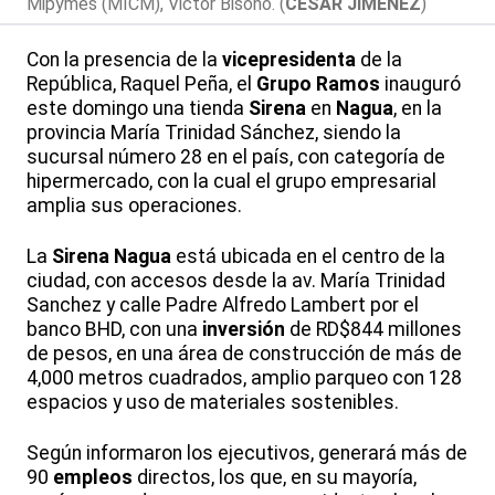
Mipymes (MICM), Victor Bisonó. (
CÉSAR JIMÉNEZ
)
Con la presencia de la
vicepresidenta
de la
República, Raquel Peña, el
Grupo Ramos
inauguró
este domingo una tienda
Sirena
en
Nagua
, en la
provincia María Trinidad Sánchez, siendo la
sucursal número 28 en el país, con categoría de
hipermercado, con la cual el grupo empresarial
amplia sus operaciones.
La
Sirena
Nagua
está ubicada en el centro de la
ciudad, con accesos desde la av. María Trinidad
Sanchez y calle Padre Alfredo Lambert por el
banco BHD, con una
inversión
de RD$844 millones
de pesos, en una área de construcción de más de
4,000 metros cuadrados, amplio parqueo con 128
espacios y uso de materiales sostenibles.
Según informaron los ejecutivos, generará más de
90
empleos
directos, los que, en su mayoría,