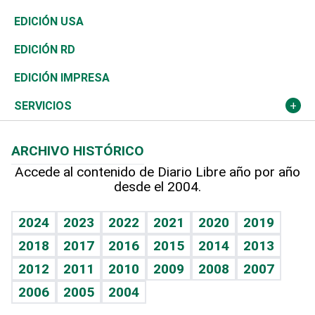
Reportajes
África
Vivienda
Buena Vida
Ciclismo
En Directo
Tecnología
Economía
EDICIÓN USA
Ocenanía
Telecom.
Sociales
Tenis
El Espía
Historia
Revista
EDICIÓN RD
Caribe
Global y variable
Novedades
Olimpismo
Noticiero Poteleche
Martes de tecnología
Deportes
EDICIÓN IMPRESA
Resto del mundo
Economía personal
Podcast Arte Libre
Más deportes
Columnistas
Cambio climático
Opinión
SERVICIOS
Macroeconomía
Mi mascota
Resultados deportivos
Lecturas
Planeta
Efemérides
ARCHIVO HISTÓRICO
Hablando con el pediatra
Línea de hit
Más firmas
Hecho en casa
Cumpleaños
Accede al contenido de Diario Libre año por año
desde el 2004.
Diario de nutrición
BRV
Mundo gamer
RSS
Vida y familia
TBT Deportivo
Guía del dinero
Horóscopos
2024
2023
2022
2021
2020
2019
Eñe
2018
2017
2016
2015
2014
2013
Crucigramas
2012
2011
2010
2009
2008
2007
Celebrando la vida
2006
2005
2004
Sin complejos