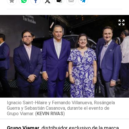
Ignacio Saint-Hilaire y Fernando Villanueva, Rosángela
Guerra y Sebastián Casanova, durante el evento de
Grupo Viamar. (
KEVIN RIVAS
)
Grupo Viamar
, distribuidor exclusivo de la marca