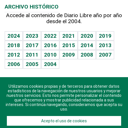
Efemérides
ARCHIVO HISTÓRICO
Hablando con el pediatra
Línea de hit
Más firmas
Hecho en casa
Cumpleaños
Accede al contenido de Diario Libre año por año
desde el 2004.
Diario de nutrición
BRV
Mundo gamer
RSS
Vida y familia
TBT Deportivo
Guía del dinero
Horóscopos
2024
2023
2022
2021
2020
2019
Eñe
2018
2017
2016
2015
2014
2013
Crucigramas
2012
2011
2010
2009
2008
2007
Celebrando la vida
2006
2005
2004
Sin complejos
En pocas palabras
Utilizamos cookies propias y de terceros para obtener datos
Descarga nuestras aplicaciones para Android, iOS y
Escuchando al corazón
estadísticos de la navegación de nuestros usuarios y mejorar
sistema Huawei.
nuestros servicios. Esto nos permite personalizar el contenido
que ofrecemos y mostrar publicidad relacionada a sus
Economía Personal
intereses. Si continúa navegando, consideramos que acepta su
uso.
Consulta Libre
Acepto el uso de cookies
© 2021 Diario Libre, todos los derechos reservados.