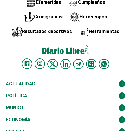
Efemérides
Cumpleaños
Crucigramas
Horóscopos
Resultados deportivos
Herramientas
ACTUALIDAD
Nacional
POLÍTICA
Ciudad
Partidos
MUNDO
Educación
JCE
Estados Unidos
ECONOMÍA
Salud