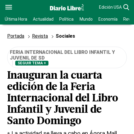
Edición USA
Última Hora
Actualidad
Política
Mundo
Economía
Revis
Portada
Revista
Sociales
FERIA INTERNACIONAL DEL LIBRO INFANTIL Y
JUVENIL DE SD
SEGUIR TEMA +
Inauguran la cuarta
edición de la Feria
Internacional del Libro
Infantil y Juvenil de
Santo Domingo
La actividad se lleva a cabo en Ágora Mall