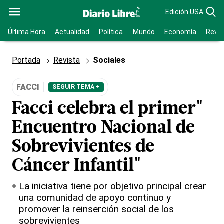
Edición USA
Última Hora
Actualidad
Política
Mundo
Economía
Revis
Portada
Revista
Sociales
FACCI
SEGUIR TEMA +
Facci celebra el primer"
Encuentro Nacional de
Sobrevivientes de
Cáncer Infantil"
La iniciativa tiene por objetivo principal crear
una comunidad de apoyo continuo y
promover la reinserción social de los
sobrevivientes