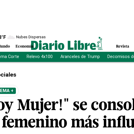
8
°F
Nubes Dispersas
undo
Economía
Revista
ema Corte
Relevo 4x100
Aranceles de Trump
Decomisos d
ciales
TEMA +
Soy Mujer!" se cons
o femenino más influ