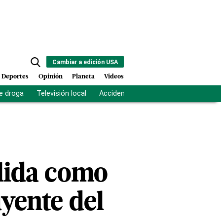
Cambiar a edición USA
Deportes
Opinión
Planeta
Videos
e droga
Televisión local
Accidente Los Ríos
Fuerza antipand
olida como
yente del