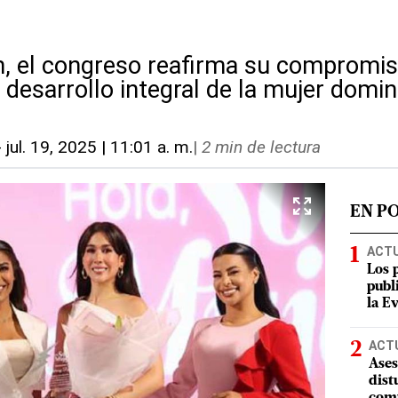
n, el congreso reafirma su compromis
 desarrollo integral de la mujer domi
-
jul. 19, 2025 | 11:01 a. m.
|
2 min de lectura
EN P
ACT
Los 
publ
la E
ACT
Ases
dist
comu