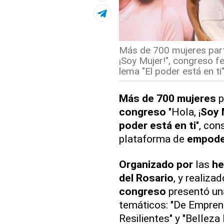
Más de 700 mujeres parti
¡Soy Mujer!", congreso f
lema "El poder está en ti".
Más de 700 mujeres
p
congreso
"Hola, ¡
Soy 
poder está en ti
", con
plataforma de
empode
Organizado por
las
he
del Rosario
, y realiza
congreso
presentó una
temáticos: "De Empren
Resilientes" y "Belleza 