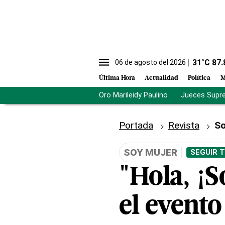
31
°C
87.
06 de agosto del 2026
Última Hora
Actualidad
Política
M
Oro Marileidy Paulino
Jueces Supr
Portada
Revista
So
SOY MUJER
SEGUIR 
"Hola, ¡
el event