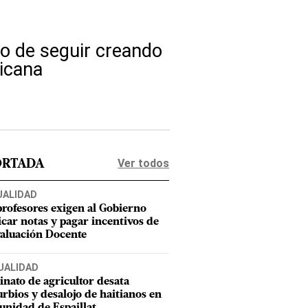
o de seguir creando
nicana
Ver todos
ORTADA
UALIDAD
profesores exigen al Gobierno
icar notas y pagar incentivos de
valuación Docente
UALIDAD
inato de agricultor desata
urbios y desalojo de haitianos en
nidad de Espaillat