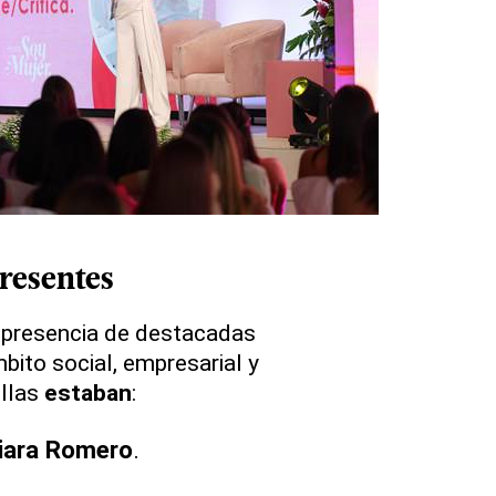
resentes
a presencia de destacadas
bito social, empresarial y
ellas
estaban
:
iara Romero
.