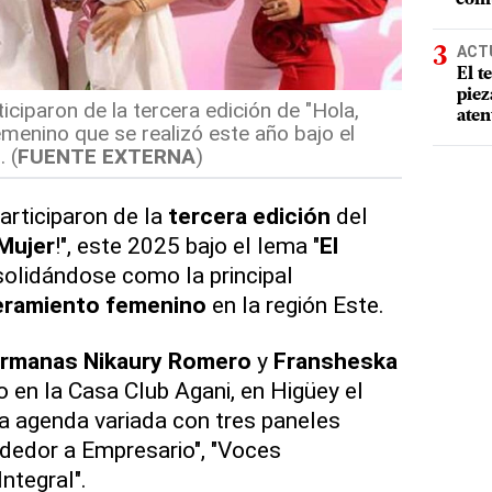
ACT
El t
piez
ciparon de la tercera edición de "Hola,
aten
emenino que se realizó este año bajo el
 (
FUENTE EXTERNA
)
articiparon de la
tercera edición
del
Mujer
!", este 2025 bajo el lema "
El
solidándose como la principal
ramiento femenino
en la región Este.
rmanas Nikaury Romero
y
Fransheska
do en la Casa Club Agani, en Higüey el
 agenda variada con tres paneles
dedor a Empresario", "Voces
Integral".