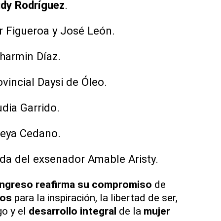
idy Rodríguez
.
r Figueroa y José León.
harmin Díaz.
vincial Daysi de Óleo.
audia Garrido.
reya Cedano.
da del exsenador Amable Aristy.
ngreso
reafirma su compromiso
de
ios
para la inspiración, la libertad de ser,
go y el
desarrollo integral
de la
mujer