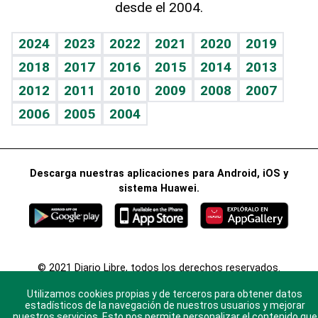
desde el 2004.
Diario de nutrición
BRV
Mundo gamer
RSS
Vida y familia
TBT Deportivo
Guía del dinero
Horóscopos
2024
2023
2022
2021
2020
2019
Eñe
2018
2017
2016
2015
2014
2013
Crucigramas
2012
2011
2010
2009
2008
2007
Celebrando la vida
2006
2005
2004
Sin complejos
En pocas palabras
Descarga nuestras aplicaciones para Android, iOS y
Escuchando al corazón
sistema Huawei.
Economía Personal
Consulta Libre
© 2021 Diario Libre, todos los derechos reservados.
Consulta el
Aviso Legal
. Ponte en
Contacto
con
Utilizamos cookies propias y de terceros para obtener datos
nosotros y conoce más sobre Diario Libre
estadísticos de la navegación de nuestros usuarios y mejorar
nuestros servicios. Esto nos permite personalizar el contenido que