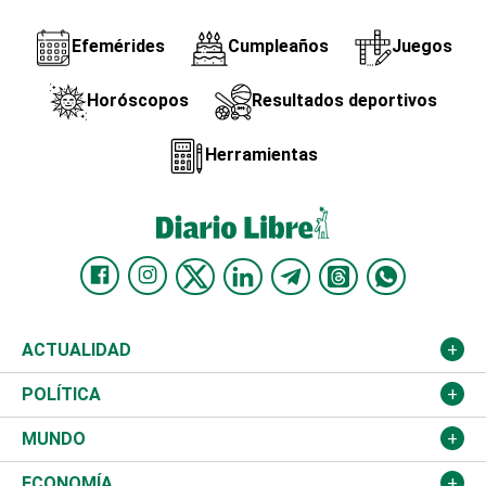
Efemérides
Cumpleaños
Juegos
Horóscopos
Resultados deportivos
Herramientas
ACTUALIDAD
Nacional
POLÍTICA
Ciudad
Partidos
MUNDO
Educación
JCE
Estados Unidos
ECONOMÍA