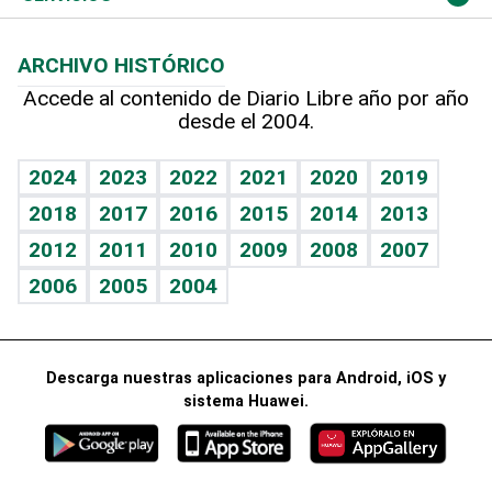
Macroeconomía
Mi mascota
Resultados deportivos
Noticiero Poteleche
Planeta
Efemérides
ARCHIVO HISTÓRICO
Hablando con el pediatra
Línea de hit
Columnistas
Hecho en casa
Cumpleaños
Accede al contenido de Diario Libre año por año
desde el 2004.
Diario de nutrición
Libreta deportiva
Lecturas
Mundo gamer
RSS
Vida y familia
BRV
Más firmas
Guía del dinero
Horóscopos
2024
2023
2022
2021
2020
2019
Eñe
TBT Deportivo
2018
2017
2016
2015
2014
2013
Juegos
2012
2011
2010
2009
2008
2007
Celebrando la vida
2006
2005
2004
Sin complejos
En pocas palabras
Descarga nuestras aplicaciones para Android, iOS y
Escuchando al corazón
sistema Huawei.
Economía Personal
Consulta Libre