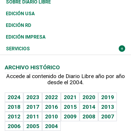
Asia
Consumo
Belleza
Golf
Editorial
Clima
Mundo
SOBRE DIARIO LIBRE
Reportajes
África
Vivienda
Buena Vida
Ciclismo
De buena tinta
Tecnología
Economía
EDICIÓN USA
Ocenanía
Telecom.
Sociales
Tenis
En Directo
Historia
Revista
EDICIÓN RD
Caribe
Global y variable
Novedades
Olimpismo
Frente al Statu Quo
Despertando al gigante
Deportes
EDICIÓN IMPRESA
Resto del mundo
Economía personal
Podcast Arte Libre
Más deportes
El Espía
Cambio climático
Opinión
SERVICIOS
Macroeconomía
Mi mascota
Resultados deportivos
Noticiero Poteleche
Planeta
Efemérides
ARCHIVO HISTÓRICO
Hablando con el pediatra
Línea de hit
Columnistas
Hecho en casa
Cumpleaños
Accede al contenido de Diario Libre año por año
desde el 2004.
Diario de nutrición
Libreta deportiva
Lecturas
Mundo gamer
RSS
Vida y familia
BRV
Más firmas
Guía del dinero
Horóscopos
2024
2023
2022
2021
2020
2019
Eñe
TBT Deportivo
2018
2017
2016
2015
2014
2013
Juegos
2012
2011
2010
2009
2008
2007
Celebrando la vida
2006
2005
2004
Sin complejos