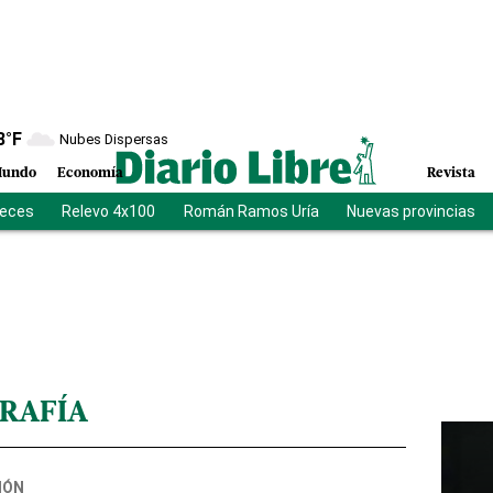
8
°F
Nubes Dispersas
undo
Economía
Revista
ueces
Relevo 4x100
Román Ramos Uría
Nuevas provincias
RAFÍA
IÓN