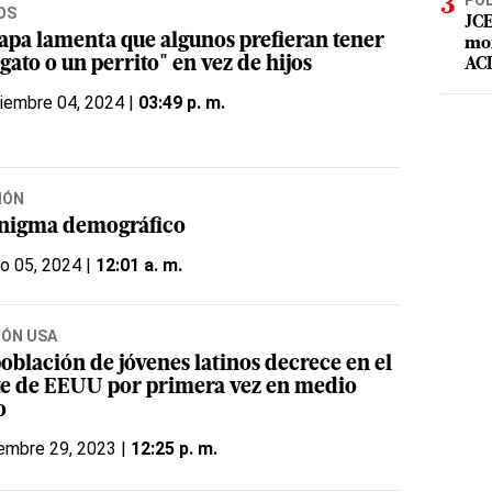
POL
OS
JCE
papa lamenta que algunos prefieran tener
mor
gato o un perrito" en vez de hijos
ACD
iembre 04, 2024 |
03:49 p. m.
IÓN
enigma demográfico
o 05, 2024 |
12:01 a. m.
IÓN USA
oblación de jóvenes latinos decrece en el
te de EEUU por primera vez en medio
o
embre 29, 2023 |
12:25 p. m.