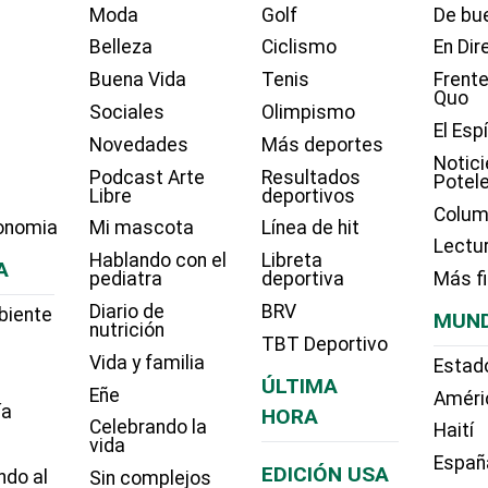
Moda
Golf
De bue
Belleza
Ciclismo
En Dir
Buena Vida
Tenis
Frente
Quo
Sociales
Olimpismo
El Esp
Novedades
Más deportes
Notici
Podcast Arte
Resultados
Potel
Libre
deportivos
Colum
onomia
Mi mascota
Línea de hit
Lectu
Hablando con el
Libreta
A
pediatra
deportiva
Más f
Diario de
BRV
biente
MUN
nutrición
TBT Deportivo
Vida y familia
Estad
ÚLTIMA
Eñe
Améri
ía
HORA
Celebrando la
Haití
vida
Españ
EDICIÓN USA
ndo al
Sin complejos