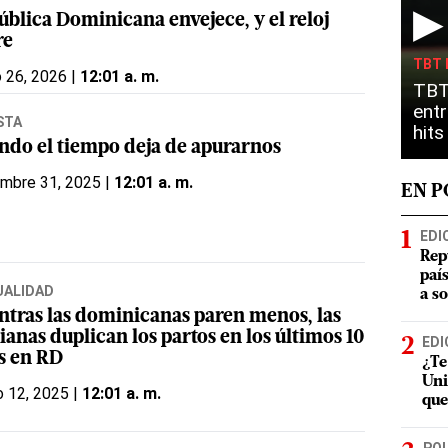
▶
ública Dominicana envejece, y el reloj
re
TBT 
o 26, 2026 |
12:01 a. m.
TBT
entr
STA
hit
ndo el tiempo deja de apurarnos
embre 31, 2025 |
12:01 a. m.
EN 
EDI
Rep
paí
UALIDAD
a s
ntras las dominicanas paren menos, las
ianas duplican los partos en los últimos 10
EDI
s en RD
¿Te
Uni
 12, 2025 |
12:01 a. m.
que