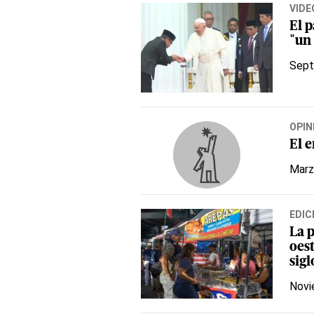
VIDE
El 
"un 
Sept
OPIN
El 
Marz
EDIC
La p
oes
sigl
Novi