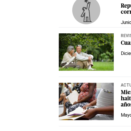
Rep
cor
Juni
REVI
Cua
Dici
ACT
Mie
hait
año
Mayo