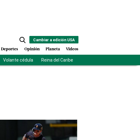
Cambiar a edición USA
Deportes
Opinión
Planeta
Videos
Volante cédula
Reina del Caribe
Clausura Juegos Centroamer