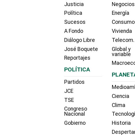
Justicia
Negocios
Política
Energía
Sucesos
Consumo
A Fondo
Vivienda
Diálogo Libre
Telecom.
José Boquete
Global y
variable
Reportajes
Macroec
POLÍTICA
PLANET
Partidos
Medioam
JCE
Ciencia
TSE
Clima
Congreso
Nacional
Tecnolog
Gobierno
Historia
Desperta