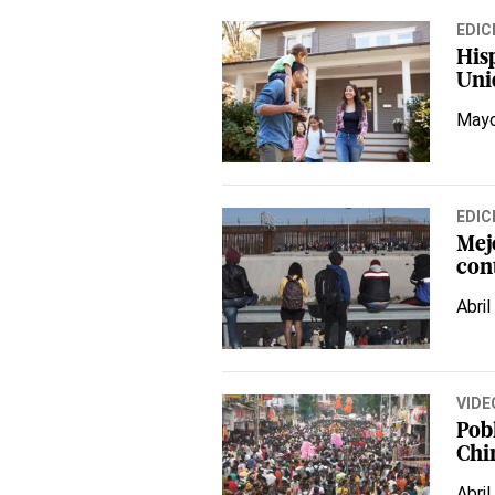
EDIC
His
Uni
Mayo
EDIC
Mej
con
Abril
VIDE
Pobl
Chi
Abril