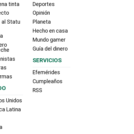
na tinta
Deportes
ecto
Opinión
 al Statu
Planeta
Hecho en casa
ía
Mundo gamer
ero
Guía del dinero
eche
nistas
SERVICIOS
ras
Efemérides
irmas
Cumpleaños
DO
RSS
os Unidos
ca Latina
a