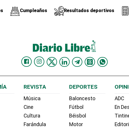
es
Cumpleaños
Resultados deportivos
ÍA
REVISTA
DEPORTES
OPIN
Música
Baloncesto
ADC
Cine
Fútbol
En Des
Cultura
Béisbol
Tintin
Farándula
Motor
Editor