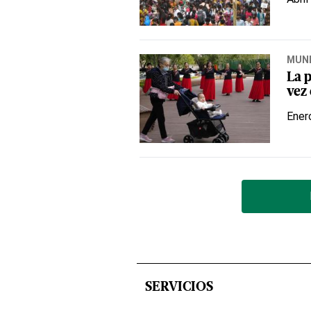
MUN
La 
vez
Ener
SERVICIOS