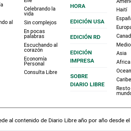
Eñe
Améri
ía
HORA
Celebrando la
Haití
vida
Españ
EDICIÓN USA
ndo al
Sin complejos
Europ
En pocas
Cana
palabras
EDICIÓN RD
Medio
Escuchando al
corazón
EDICIÓN
Asia
Economía
IMPRESA
Africa
Personal
Ocean
Consulta Libre
SOBRE
Carib
DIARIO LIBRE
Resto
mund
de al contenido de Diario Libre año por año desde el