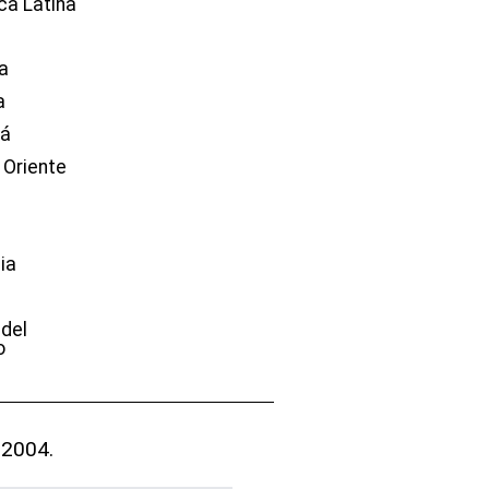
ca Latina
a
a
dá
 Oriente
ia
e
 del
o
 2004.