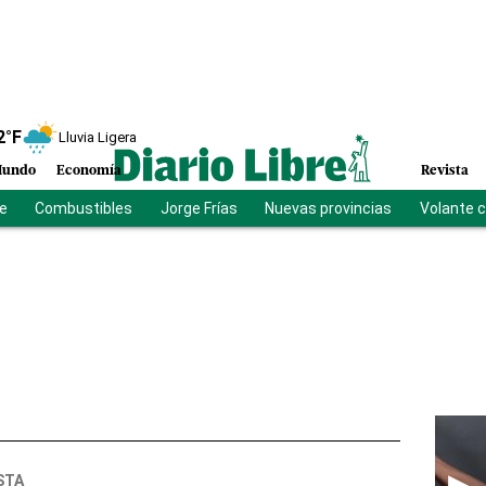
2
°F
Lluvia Ligera
undo
Economía
Revista
be
Combustibles
Jorge Frías
Nuevas provincias
Volante 
STA