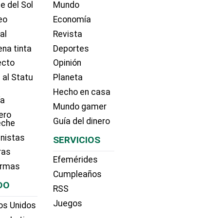
e del Sol
Mundo
eo
Economía
ial
Revista
na tinta
Deportes
ecto
Opinión
 al Statu
Planeta
Hecho en casa
ía
Mundo gamer
ero
Guía del dinero
eche
nistas
SERVICIOS
ras
Efemérides
irmas
Cumpleaños
DO
RSS
Juegos
os Unidos