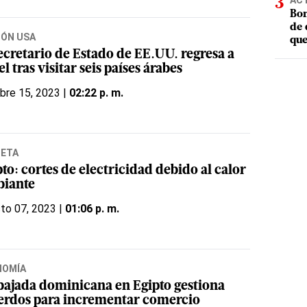
AC
Bom
de 
IÓN USA
que
secretario de Estado de EE.UU. regresa a
el tras visitar seis países árabes
bre 15, 2023 |
02:22 p. m.
NETA
to: cortes de electricidad debido al calor
biante
to 07, 2023 |
01:06 p. m.
NOMÍA
ajada dominicana en Egipto gestiona
erdos para incrementar comercio