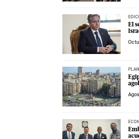
EDIC
El 
Isra
Octu
PLA
Egip
ago
Agos
ECO
Emb
acu