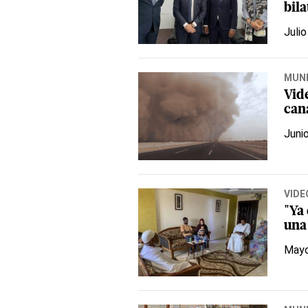
bila
Julio
MUN
Vid
can
Juni
VIDE
"Ya 
una
Mayo