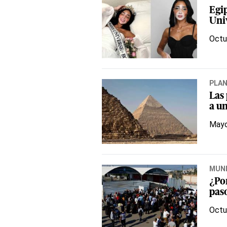
Egip
Uni
Octu
PLA
Las
a u
Mayo
MUN
¿Po
pas
Octu