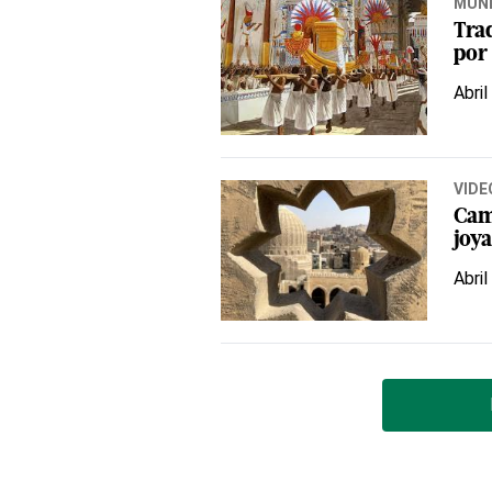
MUN
Tra
por
Abril
VIDE
Cam
joya
Abril