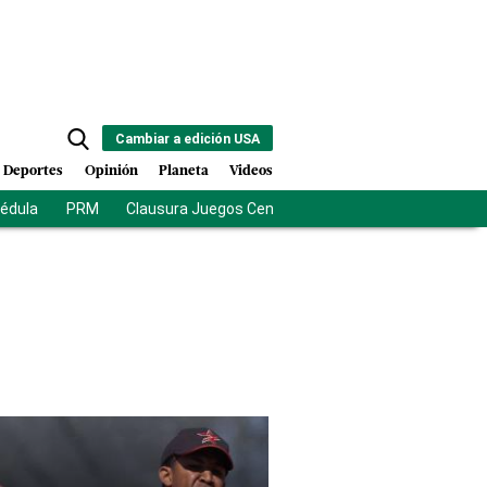
Cambiar a edición USA
Deportes
Opinión
Planeta
Videos
cédula
PRM
Clausura Juegos Centroamericanos
De la Esprie