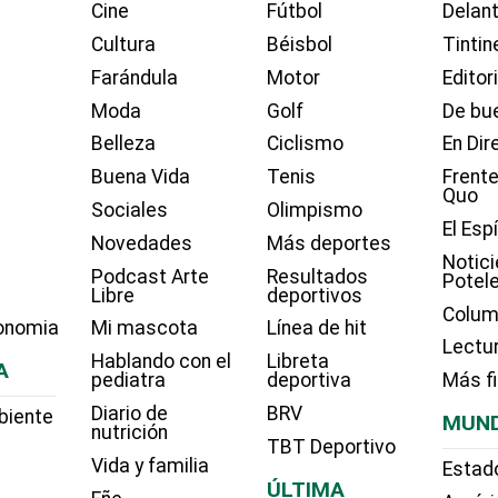
Cine
Fútbol
Delant
Cultura
Béisbol
Tintin
Farándula
Motor
Editor
Moda
Golf
De bue
Belleza
Ciclismo
En Dir
Buena Vida
Tenis
Frente
Quo
Sociales
Olimpismo
El Esp
Novedades
Más deportes
Notici
Podcast Arte
Resultados
Potel
Libre
deportivos
Colum
onomia
Mi mascota
Línea de hit
Lectu
Hablando con el
Libreta
A
pediatra
deportiva
Más f
Diario de
BRV
biente
MUN
nutrición
TBT Deportivo
Vida y familia
Estad
ÚLTIMA