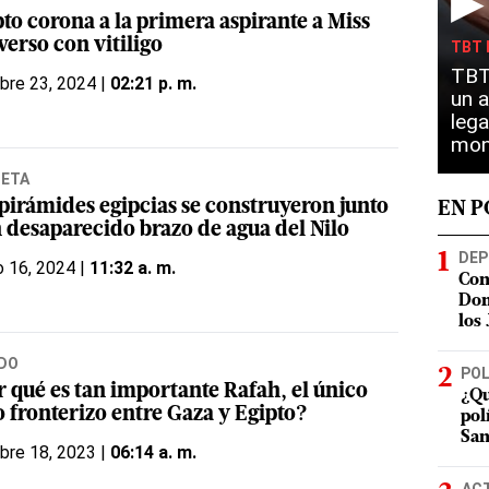
▶
to corona a la primera aspirante a Miss
verso con vitiligo
TBT 
TBT 
bre 23, 2024 |
02:21 p. m.
un a
lega
mon
NETA
 pirámides egipcias se construyeron junto
EN 
n desaparecido brazo de agua del Nilo
DEP
 16, 2024 |
11:32 a. m.
Con
Dom
los
DO
POL
r qué es tan importante Rafah, el único
¿Qu
o fronterizo entre Gaza y Egipto?
pol
San
bre 18, 2023 |
06:14 a. m.