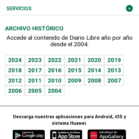
Resto del mundo
Economía personal
Podcast Arte Libre
Más deportes
Noticiero Poteleche
Cambio climático
Opinión
SERVICIOS
Macroeconomía
Mi mascota
Resultados deportivos
Columnistas
Planeta
Efemérides
ARCHIVO HISTÓRICO
Hablando con el pediatra
Línea de hit
Lecturas
Hecho en casa
Cumpleaños
Accede al contenido de Diario Libre año por año
desde el 2004.
Diario de nutrición
BRV
Más firmas
Mundo gamer
RSS
Vida y familia
TBT Deportivo
Guía del dinero
Horóscopos
2024
2023
2022
2021
2020
2019
Eñe
2018
2017
2016
2015
2014
2013
Juegos
2012
2011
2010
2009
2008
2007
Celebrando la vida
2006
2005
2004
Sin complejos
En pocas palabras
Descarga nuestras aplicaciones para Android, iOS y
Escuchando al corazón
sistema Huawei.
Economía Personal