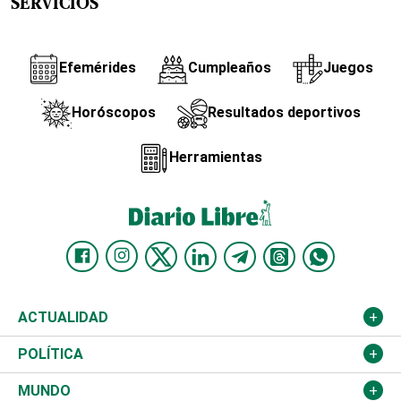
SERVICIOS
Efemérides
Cumpleaños
Juegos
Horóscopos
Resultados deportivos
Herramientas
ACTUALIDAD
Nacional
POLÍTICA
Ciudad
Partidos
MUNDO