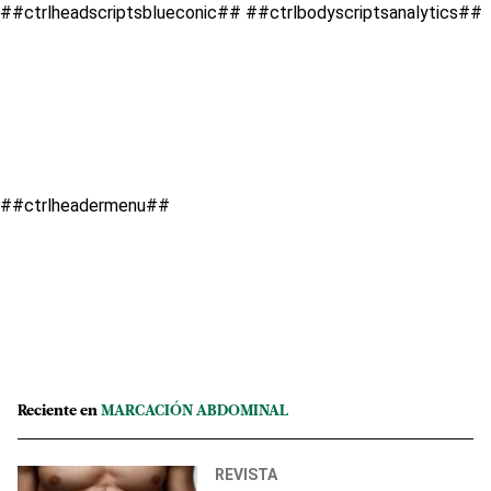
##ctrlheadscriptsblueconic##
##ctrlbodyscriptsanalytics##
##ctrlheadermenu##
Reciente en
MARCACIÓN ABDOMINAL
REVISTA