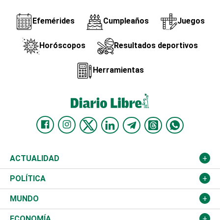
Efemérides
Cumpleaños
Juegos
Horóscopos
Resultados deportivos
Herramientas
ACTUALIDAD
Nacional
POLÍTICA
Ciudad
Partidos
MUNDO
Educación
JCE
Estados Unidos
ECONOMÍA