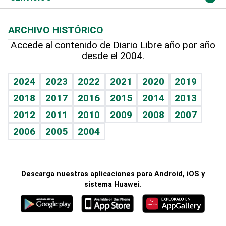
Macroeconomía
Mi mascota
Resultados deportivos
Noticiero Poteleche
Planeta
Efemérides
ARCHIVO HISTÓRICO
Hablando con el pediatra
Línea de hit
Columnistas
Hecho en casa
Cumpleaños
Accede al contenido de Diario Libre año por año
desde el 2004.
Diario de nutrición
Libreta deportiva
Lecturas
Mundo gamer
RSS
Vida y familia
BRV
Más firmas
Guía del dinero
Horóscopos
2024
2023
2022
2021
2020
2019
Eñe
TBT Deportivo
2018
2017
2016
2015
2014
2013
Juegos
2012
2011
2010
2009
2008
2007
Celebrando la vida
2006
2005
2004
Sin complejos
En pocas palabras
Descarga nuestras aplicaciones para Android, iOS y
Escuchando al corazón
sistema Huawei.
Economía Personal
Consulta Libre