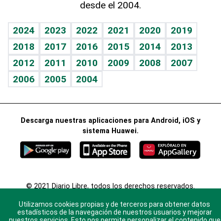
desde el 2004.
Diario de nutrición
Libreta deportiva
Lecturas
Mundo gamer
RSS
Vida y familia
BRV
Más firmas
Guía del dinero
Horóscopos
2024
2023
2022
2021
2020
2019
Eñe
TBT Deportivo
2018
2017
2016
2015
2014
2013
Juegos
2012
2011
2010
2009
2008
2007
Celebrando la vida
2006
2005
2004
Sin complejos
En pocas palabras
Descarga nuestras aplicaciones para Android, iOS y
Escuchando al corazón
sistema Huawei.
Economía Personal
Consulta Libre
© 2021 Diario Libre, todos los derechos reservados.
Consulta el
Aviso Legal
. Ponte en
Contacto
con
Utilizamos cookies propias y de terceros para obtener datos
nosotros y conoce más sobre Diario Libre
estadísticos de la navegación de nuestros usuarios y mejorar
nuestros servicios. Esto nos permite personalizar el contenido que