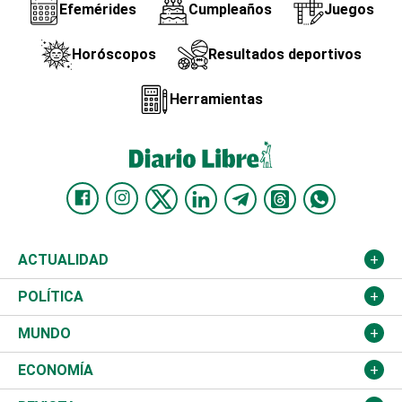
Efemérides
Cumpleaños
Juegos
Horóscopos
Resultados deportivos
Herramientas
ACTUALIDAD
Nacional
POLÍTICA
Ciudad
Partidos
MUNDO
Educación
JCE
Estados Unidos
ECONOMÍA