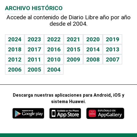
Noticiero Poteleche
Planeta
Efemérides
ARCHIVO HISTÓRICO
Hablando con el pediatra
Línea de hit
Columnistas
Hecho en casa
Cumpleaños
Accede al contenido de Diario Libre año por año
desde el 2004.
Diario de nutrición
Libreta deportiva
Lecturas
Mundo gamer
RSS
Vida y familia
BRV
Más firmas
Guía del dinero
Horóscopos
2024
2023
2022
2021
2020
2019
Eñe
TBT Deportivo
2018
2017
2016
2015
2014
2013
Juegos
2012
2011
2010
2009
2008
2007
Celebrando la vida
2006
2005
2004
Sin complejos
En pocas palabras
Descarga nuestras aplicaciones para Android, iOS y
Escuchando al corazón
sistema Huawei.
Economía Personal
Consulta Libre
© 2021 Diario Libre, todos los derechos reservados.