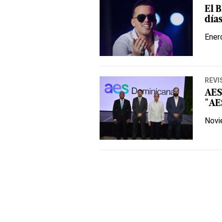
El 
día
Ener
REVI
AES
"AE
Novi