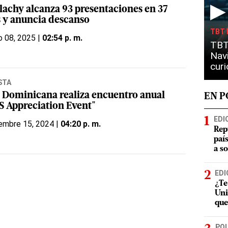
▶
Blachy alcanza 93 presentaciones en 37
s y anuncia descanso
TBT 
o 08, 2025 |
02:54 p. m.
TBT
Nav
cur
STA
 Dominicana realiza encuentro anual
EN 
S Appreciation Event"
EDI
embre 15, 2024 |
04:20 p. m.
Rep
paí
a s
EDI
¿Te
Uni
que
POL