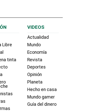
IÓN
VIDEOS
Actualidad
 Libre
Mundo
ial
Economía
na tinta
Revista
ecto
Deportes
ía
Opinión
ero
Planeta
eche
Hecho en casa
nistas
Mundo gamer
ras
Guía del dinero
irmas