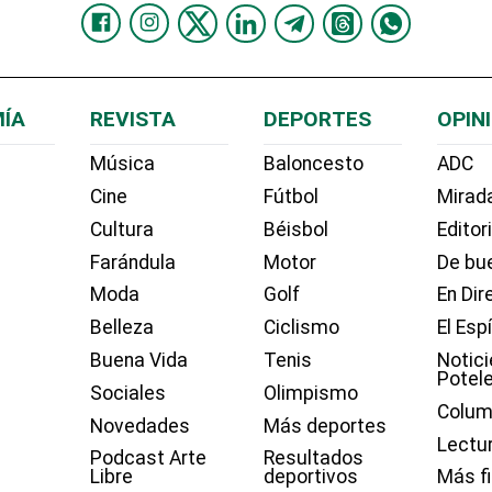
ÍA
REVISTA
DEPORTES
OPIN
Música
Baloncesto
ADC
Cine
Fútbol
Mirada
Cultura
Béisbol
Editor
Farándula
Motor
De bue
Moda
Golf
En Dir
Belleza
Ciclismo
El Esp
Buena Vida
Tenis
Notici
Potel
Sociales
Olimpismo
Colum
Novedades
Más deportes
Lectu
Podcast Arte
Resultados
Libre
deportivos
Más f