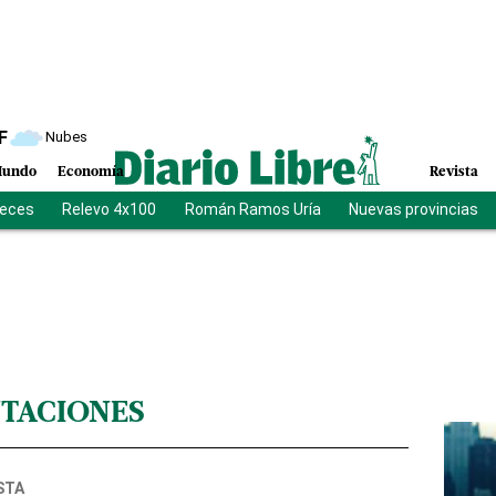
F
Nubes
undo
Economía
Revista
ueces
Relevo 4x100
Román Ramos Uría
Nuevas provincias
TACIONES
STA