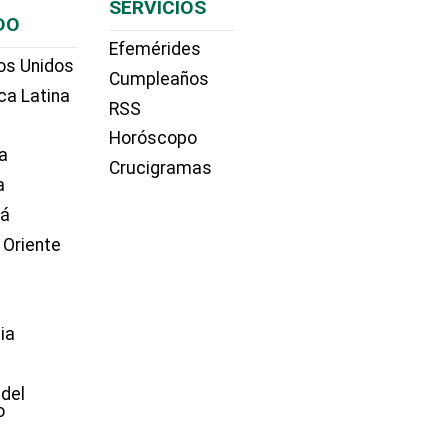
SERVICIOS
DO
Efemérides
os Unidos
Cumpleaños
ca Latina
RSS
Horóscopo
a
Crucigramas
a
dá
 Oriente
ia
e
 del
o