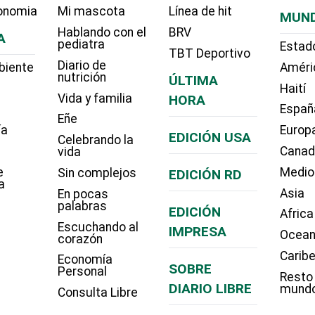
onomia
Mi mascota
Línea de hit
MUN
Hablando con el
BRV
A
pediatra
Estad
TBT Deportivo
Diario de
biente
Améri
nutrición
ÚLTIMA
Haití
Vida y familia
HORA
Españ
Eñe
ía
Europ
EDICIÓN USA
Celebrando la
Cana
vida
e
Medio
Sin complejos
EDICIÓN RD
a
Asia
En pocas
palabras
EDICIÓN
Africa
Escuchando al
IMPRESA
Ocean
corazón
Carib
Economía
SOBRE
Personal
Resto
DIARIO LIBRE
mund
Consulta Libre