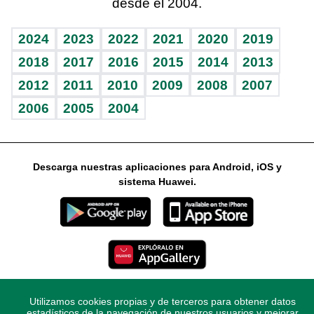
desde el 2004.
Diario de nutrición
Libreta deportiva
Lecturas
Mundo gamer
RSS
Vida y familia
BRV
Más firmas
Guía del dinero
Horóscopos
2024
2023
2022
2021
2020
2019
Eñe
TBT Deportivo
2018
2017
2016
2015
2014
2013
2012
2011
2010
2009
2008
2007
Celebrando la vida
2006
2005
2004
Sin complejos
En pocas palabras
Descarga nuestras aplicaciones para Android, iOS y
Escuchando al corazón
sistema Huawei.
Economía Personal
Consulta Libre
Utilizamos cookies propias y de terceros para obtener datos
© 2021 Diario Libre, todos los derechos reservados.
estadísticos de la navegación de nuestros usuarios y mejorar