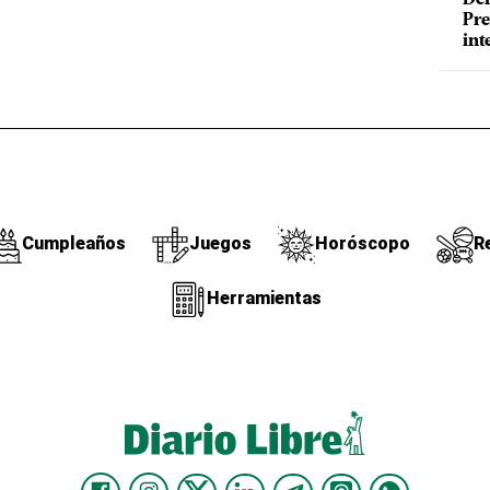
Pre
int
Cumpleaños
Juegos
Horóscopo
R
Herramientas