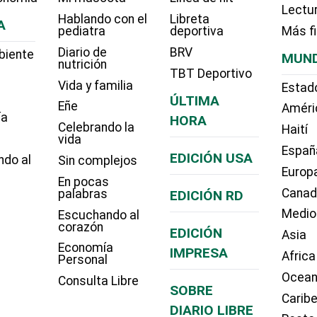
Lectu
Hablando con el
Libreta
A
pediatra
deportiva
Más f
Diario de
BRV
biente
MUN
nutrición
TBT Deportivo
Vida y familia
Estad
ÚLTIMA
Eñe
Améri
ía
HORA
Celebrando la
Haití
vida
Españ
EDICIÓN USA
ndo al
Sin complejos
Europ
En pocas
Cana
palabras
EDICIÓN RD
Medio
Escuchando al
corazón
EDICIÓN
Asia
Economía
IMPRESA
Africa
Personal
Ocean
Consulta Libre
SOBRE
Carib
DIARIO LIBRE