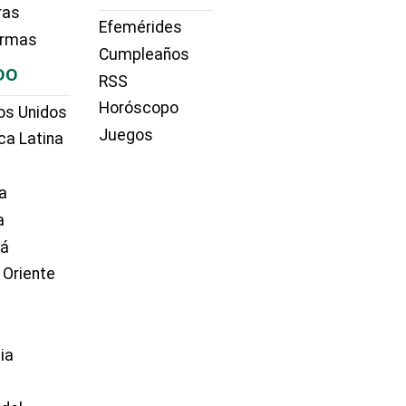
ras
Efemérides
irmas
Cumpleaños
DO
RSS
Horóscopo
os Unidos
Juegos
ca Latina
a
a
dá
 Oriente
ia
e