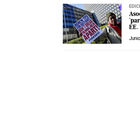
EDIC
Aso
'pa
EE.
Juni