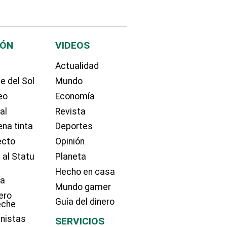
IÓN
VIDEOS
Actualidad
e del Sol
Mundo
eo
Economía
ial
Revista
na tinta
Deportes
ecto
Opinión
 al Statu
Planeta
Hecho en casa
ía
Mundo gamer
ero
Guía del dinero
eche
nistas
SERVICIOS