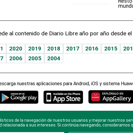
Resto
mund
de al contenido de Diario Libre año por año desde el
1
2020
2019
2018
2017
2016
2015
201
7
2006
2005
2004
escarga nuestras aplicaciones para Android, iOS y sistema Huawe
ísticos de la navegación de nuestros usuarios y mejorar nuestros ser
ario Libre, todos los derechos reservados. Consulta el
Aviso Le
d relacionada a sus intereses. Si continúa navegando, consideramos 
en
Contacto
con nosotros y conoce más sobre
Diario Libre