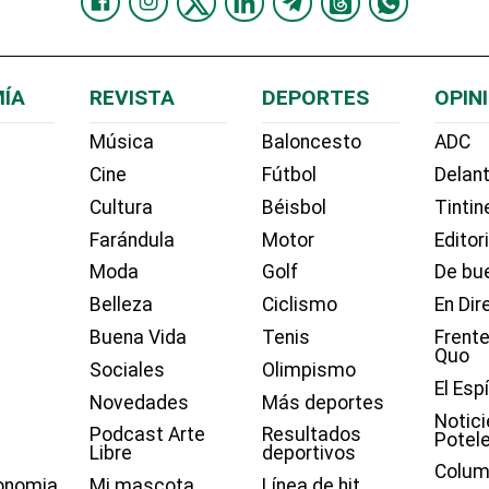
ÍA
REVISTA
DEPORTES
OPIN
Música
Baloncesto
ADC
Cine
Fútbol
Delant
Cultura
Béisbol
Tintin
Farándula
Motor
Editor
Moda
Golf
De bue
Belleza
Ciclismo
En Dir
Buena Vida
Tenis
Frente
Quo
Sociales
Olimpismo
El Esp
Novedades
Más deportes
Notici
Podcast Arte
Resultados
Potel
Libre
deportivos
Colum
onomia
Mi mascota
Línea de hit