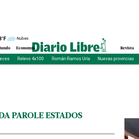
8
°F
Nubes
undo
Economía
Revista
ueces
Relevo 4x100
Román Ramos Uría
Nuevas provincias
DA PAROLE ESTADOS