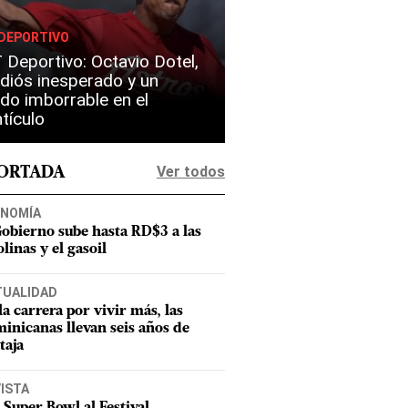
DEPORTIVO
Deportivo: Octavio Dotel,
diós inesperado y un
do imborrable en el
tículo
Ver todos
PORTADA
NOMÍA
Gobierno sube hasta RD$3 a las
linas y el gasoil
TUALIDAD
la carrera por vivir más, las
inicanas llevan seis años de
taja
ISTA
 Super Bowl al Festival