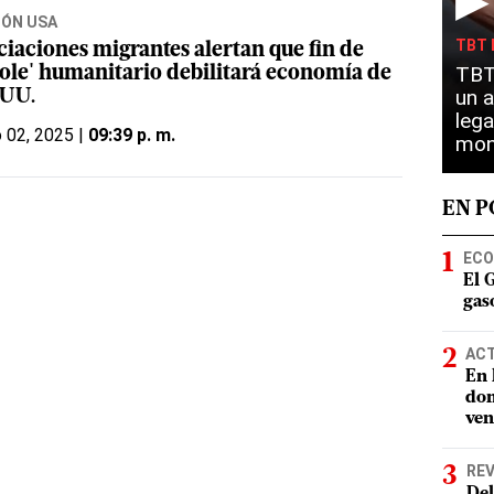
▶
IÓN USA
TBT 
ciaciones migrantes alertan que fin de
TBT 
role' humanitario debilitará economía de
un a
 UU.
lega
o 02, 2025 |
09:39 p. m.
mon
EN 
ECO
El 
gaso
AC
En 
dom
ven
REV
Del