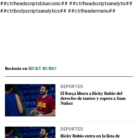
##ctrlheadscriptsblueconic## ##ctrlheadscriptsanalytis##
##ctrlbodyscriptsanalytics## ##ctrlheadermenu##
Reciente en
RICKY RUBIO
DEPORTES
El Barça libera a Ricky Rubio del
derecho de tanteo y espera a Juan
Núñez
DEPORTES
Ricky Rubio entra en la lista de