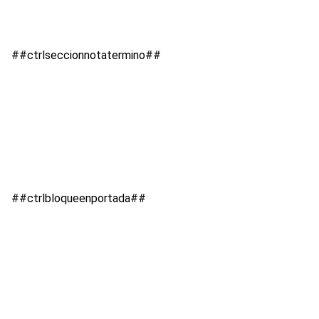
##ctrlseccionnotatermino##
##ctrlbloqueenportada##