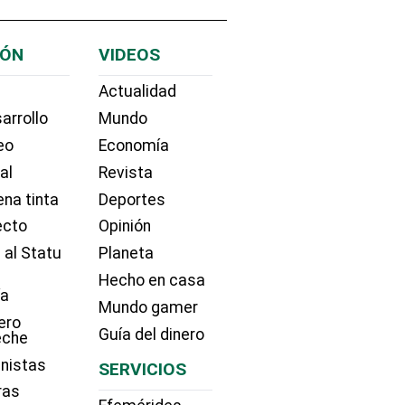
IÓN
VIDEOS
Actualidad
arrollo
Mundo
eo
Economía
ial
Revista
na tinta
Deportes
ecto
Opinión
 al Statu
Planeta
Hecho en casa
ía
Mundo gamer
ero
Guía del dinero
eche
nistas
SERVICIOS
ras