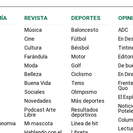
ÍA
REVISTA
DEPORTES
OPIN
Música
Baloncesto
ADC
Cine
Fútbol
En Des
Cultura
Béisbol
Tintin
Farándula
Motor
Editor
Moda
Golf
De bue
Belleza
Ciclismo
En Dir
Buena Vida
Tenis
Frente
Quo
Sociales
Olimpismo
El Esp
Novedades
Más deportes
Notici
Podcast Arte
Resultados
Potel
Libre
deportivos
Colum
onomia
Mi mascota
Línea de hit
Lectu
Hablando con el
Libreta