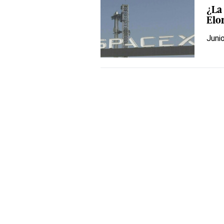
¿La 
Elo
Juni