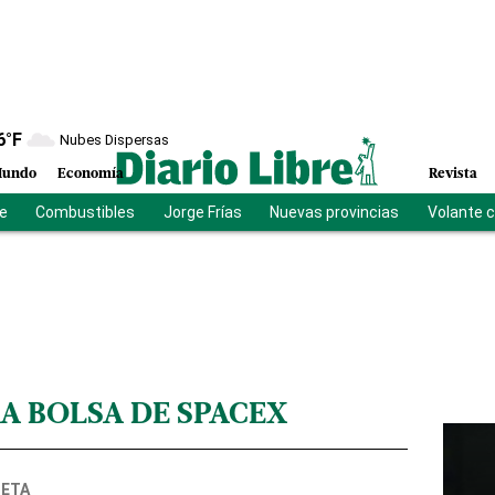
6
°F
Nubes Dispersas
undo
Economía
Revista
be
Combustibles
Jorge Frías
Nuevas provincias
Volante 
 A BOLSA DE SPACEX
NETA