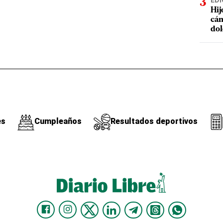
EDI
Hij
cán
dol
es
Cumpleaños
Resultados deportivos