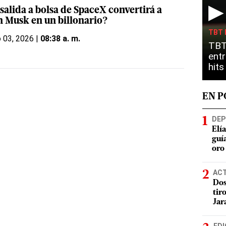
▶
salida a bolsa de SpaceX convertirá a
n Musk en un billonario?
TBT 
o 03, 2026 |
08:38 a. m.
TBT
entr
hit
EN 
DEP
Elí
guí
oro
AC
Dos
tir
Jar