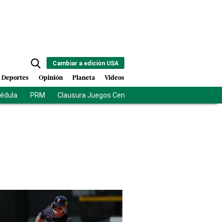
Cambiar a edición USA
Deportes
Opinión
Planeta
Videos
cédula
PRM
Clausura Juegos Centroamericanos
De la Esprie