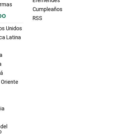
Efemérides
irmas
Cumpleaños
DO
RSS
os Unidos
ca Latina
a
a
dá
 Oriente
ia
e
 del
o