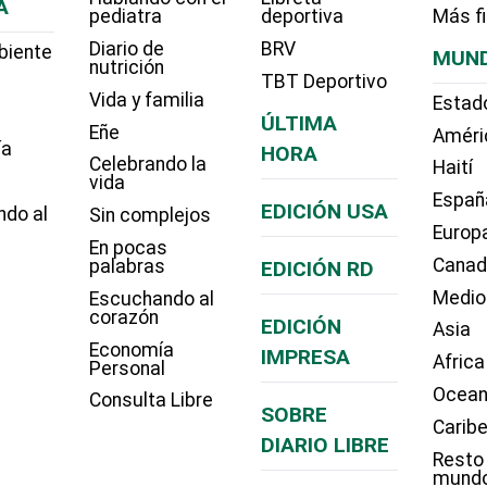
A
pediatra
deportiva
Más f
Diario de
BRV
biente
MUN
nutrición
TBT Deportivo
Vida y familia
Estad
ÚLTIMA
Eñe
Améri
ía
HORA
Celebrando la
Haití
vida
Españ
EDICIÓN USA
ndo al
Sin complejos
Europ
En pocas
Cana
palabras
EDICIÓN RD
Medio
Escuchando al
corazón
EDICIÓN
Asia
Economía
IMPRESA
Africa
Personal
Ocean
Consulta Libre
SOBRE
Carib
DIARIO LIBRE
Resto
mund