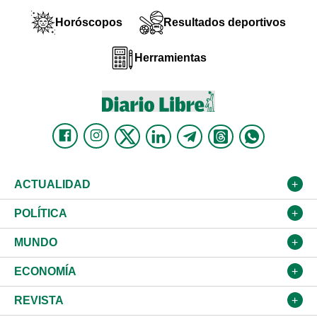
Horóscopos
Resultados deportivos
Herramientas
ACTUALIDAD
Nacional
POLÍTICA
Ciudad
Partidos
MUNDO
Educación
JCE
Estados Unidos
ECONOMÍA
Salud
TSE
América Latina
Finanzas
REVISTA