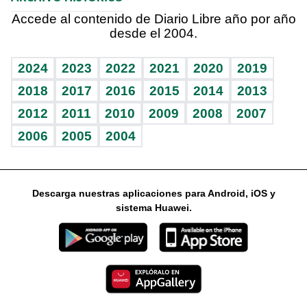
Hablando con el pediatra
Línea de hit
Noticiero Poteleche
Hecho en casa
Cumpleaños
Accede al contenido de Diario Libre año por año
desde el 2004.
Diario de nutrición
Libreta deportiva
Columnistas
Mundo gamer
RSS
Vida y familia
BRV
Ágora
Guía del dinero
Horóscopos
2024
2023
2022
2021
2020
2019
Eñe
TBT Deportivo
2018
2017
2016
2015
2014
2013
2012
2011
2010
2009
2008
2007
Celebrando la vida
2006
2005
2004
Sin complejos
En pocas palabras
Descarga nuestras aplicaciones para Android, iOS y
Escuchando al corazón
sistema Huawei.
Economía Personal
Consulta Libre