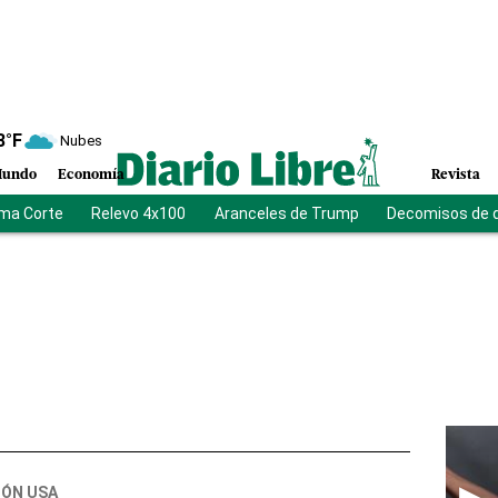
8
°F
Nubes
undo
Economía
Revista
ma Corte
Relevo 4x100
Aranceles de Trump
Decomisos de 
IÓN USA