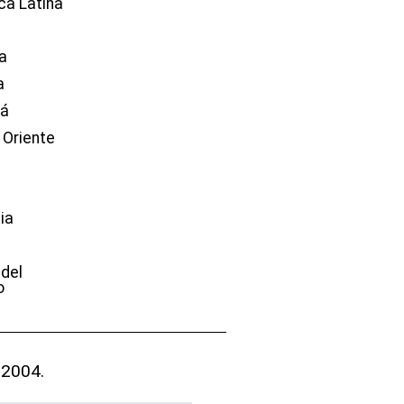
ca Latina
a
a
dá
 Oriente
ia
e
 del
o
 2004.