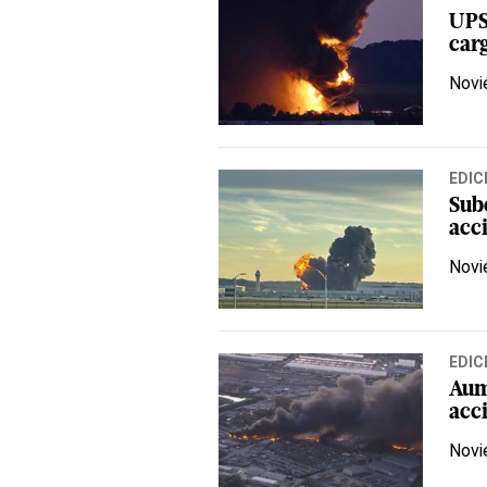
UPS
car
Novi
EDIC
Sub
acc
Novi
EDIC
Aum
acc
Novi