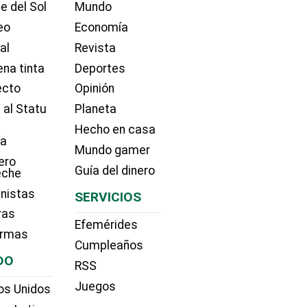
e del Sol
Mundo
eo
Economía
ial
Revista
na tinta
Deportes
ecto
Opinión
 al Statu
Planeta
Hecho en casa
ía
Mundo gamer
ero
Guía del dinero
eche
nistas
SERVICIOS
ras
Efemérides
irmas
Cumpleaños
DO
RSS
Juegos
os Unidos