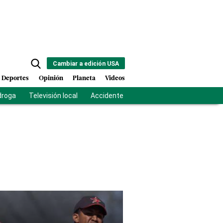
Cambiar a edición USA
Deportes
Opinión
Planeta
Videos
droga
Televisión local
Accidente Los Ríos
Fuerza antipandilla