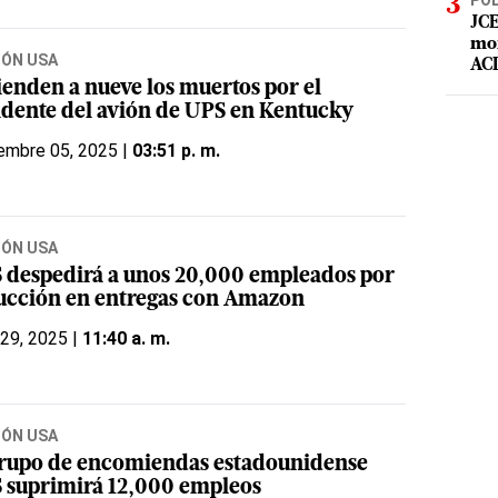
POL
JCE
mor
IÓN USA
ACD
ienden a nueve los muertos por el
idente del avión de UPS en Kentucky
embre 05, 2025 |
03:51 p. m.
IÓN USA
 despedirá a unos 20,000 empleados por
ucción en entregas con Amazon
 29, 2025 |
11:40 a. m.
IÓN USA
grupo de encomiendas estadounidense
 suprimirá 12,000 empleos