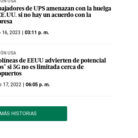
IÓN USA
bajadores de UPS amenazan con la huelga
EE.UU. si no hay un acuerdo con la
resa
o 16, 2023 |
03:11 p. m.
IÓN USA
olíneas de EEUU advierten de potencial
s" si 5G no es limitada cerca de
opuertos
o 17, 2022 |
06:05 p. m.
MÁS HISTORIAS