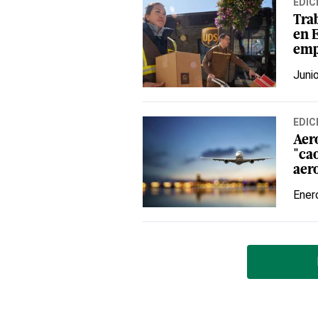
EDIC
Tra
en 
emp
Juni
EDIC
Aer
"cao
aer
Ener