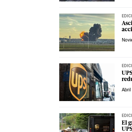
EDIC
Asc
acc
Novi
EDIC
UPS
red
Abril
EDIC
El 
UPS