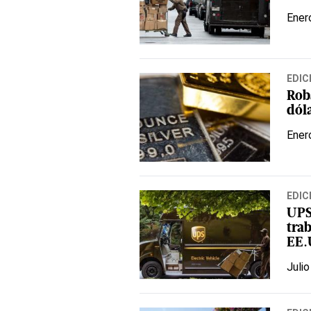
Ener
EDIC
Rob
dól
Ener
EDIC
UPS
tra
EE.
Julio