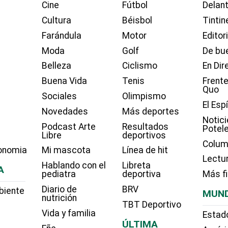
Cine
Fútbol
Delant
Cultura
Béisbol
Tintin
Farándula
Motor
Editor
Moda
Golf
De bue
Belleza
Ciclismo
En Dir
Buena Vida
Tenis
Frente
Quo
Sociales
Olimpismo
El Esp
Novedades
Más deportes
Notici
Podcast Arte
Resultados
Potel
Libre
deportivos
Colum
onomia
Mi mascota
Línea de hit
Lectu
Hablando con el
Libreta
A
pediatra
deportiva
Más f
Diario de
BRV
biente
MUN
nutrición
TBT Deportivo
Vida y familia
Estad
ÚLTIMA