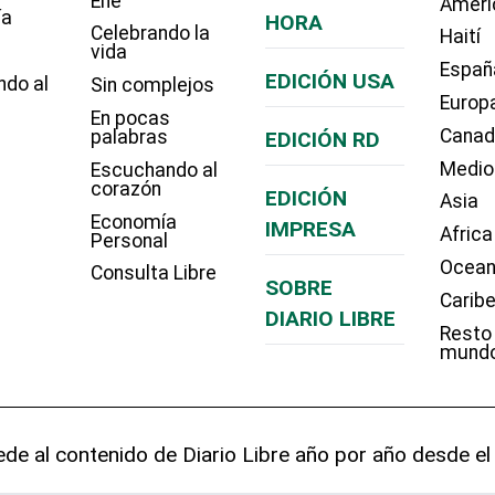
Eñe
Améri
ía
HORA
Celebrando la
Haití
vida
Españ
EDICIÓN USA
ndo al
Sin complejos
Europ
En pocas
Cana
palabras
EDICIÓN RD
Medio
Escuchando al
corazón
EDICIÓN
Asia
Economía
IMPRESA
Africa
Personal
Ocean
Consulta Libre
SOBRE
Carib
DIARIO LIBRE
Resto
mund
de al contenido de Diario Libre año por año desde el