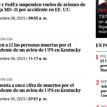
▶
 y FedEx suspenden vuelos de aviones de
ga MD-11 por accidente en EE. UU.
TBT 
TBT 
embre 08, 2025 |
09:55 a. m.
un a
lega
mon
IÓN USA
en a 12 las personas muertas por el
EN 
idente de un avión de UPS en Kentucky
POL
embre 06, 2025 |
11:17 a. m.
El 
pro
Mat
IÓN USA
DE
enta a once cifra de muertos por el
Atl
idente de un avión de UPS en Kentucky
par
Cen
embre 05, 2025 |
07:57 p. m.