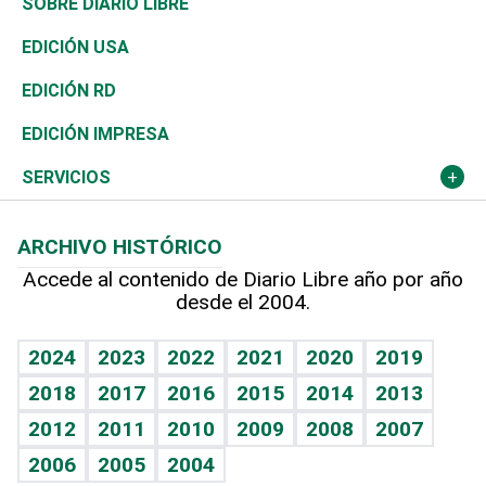
Golf
De buena tinta
Clima
Mundo
SOBRE DIARIO LIBRE
Reportajes
África
Vivienda
Buena Vida
Ciclismo
En Directo
Tecnología
Economía
EDICIÓN USA
Ocenanía
Telecom.
Sociales
Tenis
Frente al Statu Quo
Historia
Revista
EDICIÓN RD
Caribe
Global y variable
Novedades
Olimpismo
El Espía
Martes de tecnología
Deportes
EDICIÓN IMPRESA
Resto del mundo
Economía personal
Podcast Arte Libre
Más deportes
Noticiero Poteleche
Cambio climático
Opinión
SERVICIOS
Macroeconomía
Mi mascota
Resultados deportivos
Columnistas
Planeta
Efemérides
ARCHIVO HISTÓRICO
Hablando con el pediatra
Línea de hit
Lecturas
Hecho en casa
Cumpleaños
Accede al contenido de Diario Libre año por año
desde el 2004.
Diario de nutrición
BRV
Más firmas
Mundo gamer
RSS
Vida y familia
TBT Deportivo
Guía del dinero
Horóscopos
2024
2023
2022
2021
2020
2019
Eñe
2018
2017
2016
2015
2014
2013
Juegos
2012
2011
2010
2009
2008
2007
Celebrando la vida
2006
2005
2004
Sin complejos