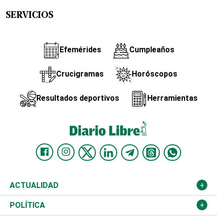
SERVICIOS
Efemérides
Cumpleaños
Crucigramas
Horóscopos
Resultados deportivos
Herramientas
ACTUALIDAD
Nacional
POLÍTICA