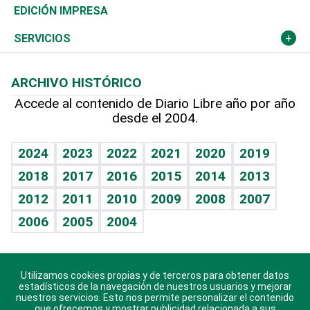
Caribe
Global y variable
Novedades
Olimpismo
Noticiero Poteleche
Martes de tecnología
Deportes
EDICIÓN IMPRESA
Resto del mundo
Economía personal
Podcast Arte Libre
Más deportes
Columnistas
Cambio climático
Opinión
SERVICIOS
Macroeconomía
Mi mascota
Resultados deportivos
Lecturas
Planeta
Efemérides
ARCHIVO HISTÓRICO
Hablando con el pediatra
Línea de hit
Más firmas
Hecho en casa
Cumpleaños
Accede al contenido de Diario Libre año por año
desde el 2004.
Diario de nutrición
BRV
Mundo gamer
RSS
Vida y familia
TBT Deportivo
Guía del dinero
Horóscopos
2024
2023
2022
2021
2020
2019
Eñe
2018
2017
2016
2015
2014
2013
Crucigramas
2012
2011
2010
2009
2008
2007
Celebrando la vida
2006
2005
2004
Sin complejos
En pocas palabras
Utilizamos cookies propias y de terceros para obtener datos
Descarga nuestras aplicaciones para Android, iOS y
Escuchando al corazón
estadísticos de la navegación de nuestros usuarios y mejorar
sistema Huawei.
nuestros servicios. Esto nos permite personalizar el contenido
que ofrecemos y mostrar publicidad relacionada a sus