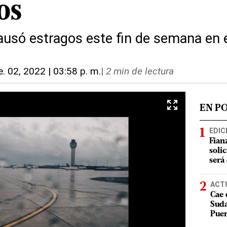
os
ausó estragos este fin de semana en e
e. 02, 2022 | 03:58 p. m.
|
2 min de lectura
EN P
EDIC
Fian
soli
será
ACT
Cae 
Suda
Puer