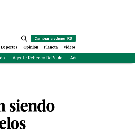
Cambiar a edición RD
Deportes
Opinión
Planeta
Videos
ida
Agente Rebecca DePaula
Adriano Espaillat
Multas a mi
n siendo
elos