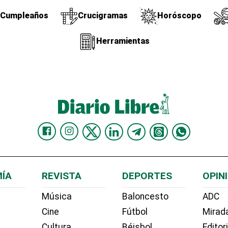
Cumpleaños
Crucigramas
Horóscopo
Herramientas
ÍA
REVISTA
DEPORTES
OPIN
Música
Baloncesto
ADC
Cine
Fútbol
Mirada
Cultura
Béisbol
Editor