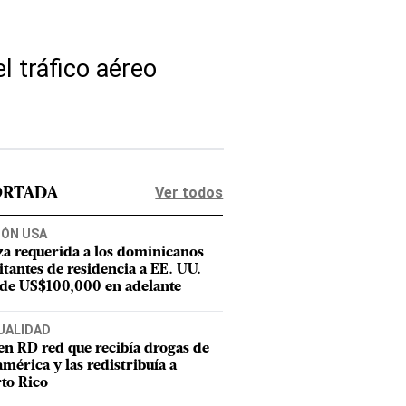
l tráfico aéreo
Ver todos
ORTADA
IÓN USA
za requerida a los dominicanos
citantes de residencia a EE. UU.
 de US$100,000 en adelante
UALIDAD
en RD red que recibía drogas de
mérica y las redistribuía a
to Rico