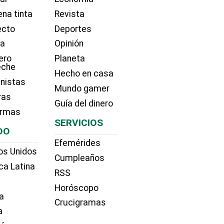
na tinta
Revista
ecto
Deportes
ía
Opinión
ero
Planeta
eche
Hecho en casa
nistas
Mundo gamer
ras
Guía del dinero
irmas
SERVICIOS
DO
Efemérides
os Unidos
Cumpleaños
ca Latina
RSS
Horóscopo
a
Crucigramas
a