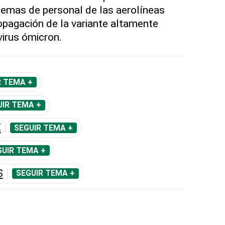
lemas de personal de las aerolíneas
opagación de la variante altamente
irus ómicron.
R TEMA +
UIR TEMA +
E
SEGUIR TEMA +
GUIR TEMA +
S
SEGUIR TEMA +