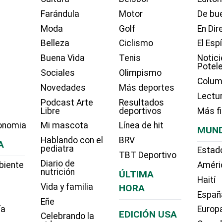
Farándula
Motor
De bue
Moda
Golf
En Dir
Belleza
Ciclismo
El Esp
Buena Vida
Tenis
Notici
Potel
Sociales
Olimpismo
Colum
Novedades
Más deportes
Lectu
Podcast Arte
Resultados
Libre
deportivos
Más f
onomia
Mi mascota
Línea de hit
MUN
Hablando con el
BRV
A
pediatra
Estad
TBT Deportivo
Diario de
biente
Améri
nutrición
ÚLTIMA
Haití
Vida y familia
HORA
Españ
Eñe
ía
Europ
EDICIÓN USA
Celebrando la