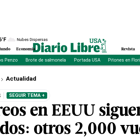
6
°F
Nubes Dispersas
undo
Economía
Revista
os Penzo
Brote de salmonela
Portada USA
Pitones en Flor
Actualidad
S
SEGUIR TEMA +
éreos en EEUU sigue
dos: otros 2,000 vu